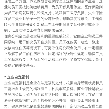
保险五个方面。养老保险旨在保障员工退休后的基本生活，企
业与员工需按比例缴纳费用，为员工积累退休金。医疗保险则
为员工看病就医提供经济支持，减轻员工医疗负担。失业保险
在员工失业时给予一定的经济补偿，帮助其度过难关。工伤保
险和生育保险分别针对员工在工作期间遭受意外伤害或职业
病，以及女性员工生育期间提供保障。
住房公积金也是法定福利的重要组成部分。它由企业和员工共
同缴纳，用于解决员工住房问题。员工在购买、建造、翻建、
大修自住住房等情况下，可提取住房公积金使用，在一定程度
上缓解了员工的住房压力。法定福利的强制性规定，确保了员
工的基本权益，为员工的生活和工作提供了坚实的保障，是社
会稳定的重要基石。
2.企业自定福利
企业自定福利是企业在法定福利之外，根据自身经营状况和员
工需求自主设定的福利项目，种类丰富多样。商业保险是较为
常见的类型，如为员工购买意外险、重大疾病险等，在员工遭
遇意外或疾病时，给予额外的经济补偿，减轻员工的经济压
力。健康体检也是企业普遍提供的福利，定期为员工安排全面