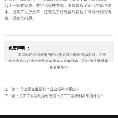
台上一站式完成。数字化管理方式，不仅降低了企业的管理成
本，提高了发放效率，还避免了传统福利发放中可能出现的错
发、漏发等问题。
免责声明 ：
本网站内容部分来自内容作者或互联网自动抓取。相关
文本内容仅代表本文作者或发布人自身观点，不代表关爱通观
查看更多>>
点或立场。关爱通力求此信息所述内容及观点的客观公正，但
不保证其内容的准确性、完整性，也不保证未来内容不会发生
变更。 如本网展示内容的作者及编辑认为其作品不宜上网供大
家浏览，或不应无偿使用，请及时用电子邮件或电话通知我
上一篇： 什么是企业福利？企业福利有哪些？
们，关爱通会及时采取合理措施，避免给双方造成不必要的经
下一篇：员工工会福利如何管理？员工工会福利常采购什么？
济损失。
邮箱：yan.zheng@guanaitong.com