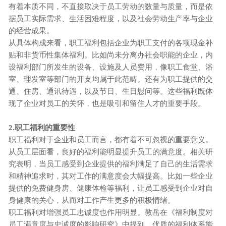
有着本质不同，不直接取决于员工劳动的数量与质量，而是依
据员工实际需求、生活困难程度，以及社会劳动生产率与企业
的经营成果。
从具体构成来看，职工福利包括企业为职工支付的各项现金补
贴和非货币性集体福利。比如尚未分离办社会职能的企业，内
设福利部门所发生的设备、设施及人员费用，像职工食堂、浴
室、理发室等部门的开支均属于此范畴。还有为职工提供的交
通、住房、通讯待遇，以及节日、生日慰问等。这些福利既体
现了企业对员工的关怀，也是吸引和留住人才的重要手段。
2.职工福利的重要性
职工福利对于企业和员工而言，都有着不可忽视的重要意义。
从员工层面看，良好的福利能明显提升员工的满意度。相关研
究表明，当员工感受到企业提供的福利满足了自己的生活需求
和精神追求时，其对工作的满意度会大幅提高。比如一些企业
提供的免费健身房、健康体检等福利，让员工感受到企业对自
身健康的关心，从而对工作产生更多的积极情绪。
职工福利对增强员工忠诚度也作用明显。敦岳在《福利制度对
员工满意度与忠诚度的影响研究》中提到，优质的福利体系能