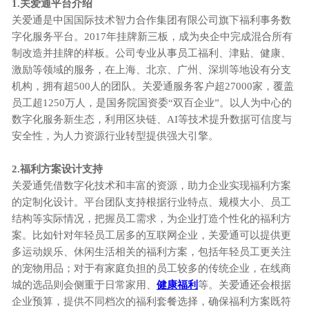
1.关爱通平台介绍
关爱通是中国国际技术智力合作集团有限公司旗下福利事务数
字化服务平台。2017年挂牌新三板，成为央企中完成混合所有
制改造并挂牌的样板。公司专业从事员工福利、津贴、健康、
激励等领域的服务，在上海、北京、广州、深圳等地设有分支
机构，拥有超500人的团队。关爱通服务客户超27000家，覆盖
员工超1250万人，是国务院国资委“双百企业”。以人为中心的
数字化服务新生态，利用区块链、AI等技术提升数据可信度与
安全性，为人力资源行业转型提供强大引擎。
2.福利方案设计支持
关爱通凭借数字化技术和丰富的资源，助力企业实现福利方案
的定制化设计。平台团队支持根据行业特点、规模大小、员工
结构等实际情况，把握员工需求，为企业打造个性化的福利方
案。比如针对年轻员工居多的互联网企业，关爱通可以提供更
多运动娱乐、休闲生活相关的福利方案，包括年轻员工更关注
的宠物用品；对于有家庭负担的员工较多的传统企业，在线商
城的选品则会侧重于日常家用、
健康福利
等。关爱通还会根据
企业预算，提供不同档次的福利套餐选择，确保福利方案既符