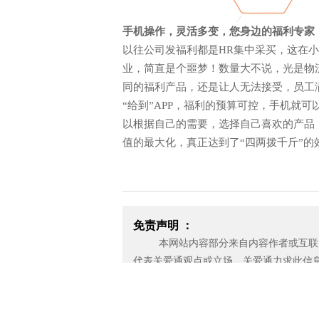
手机操作，灵活多变，您身边的福利专家
以往公司发福利都是HR集中采买，这在
业，简直是个噩梦！数量大不说，光是物
同的福利产品，还是让人无法接受，员工
“给到”APP，福利的预算可控，手机就
以根据自己的需要，选择自己喜欢的产品
值的最大化，真正达到了“四两拨千斤”的
免责声明 ：
本网站内容部分来自内容作者或互联网
代表关爱通观点或立场。关爱通力求此信
性，也不保证未来内容不会发生变更。 
应无偿使用，请及时用电子邮件或电话通
济损失。