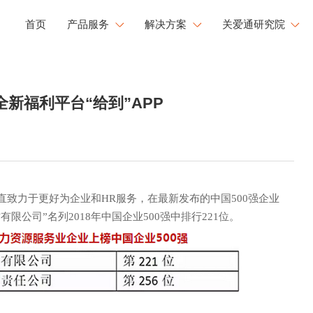
首页
产品服务
解决方案
关爱通研究院
工会福利解决方案
研究院洞察
健康
文化
成长
新福利平台“给到”APP
企业用餐解决方案
新闻中心
康管理
员工活力
职业发展
文化运营解决方案
白皮书下载
工心理关怀
活力闪Go
央国企福利解决方案
大型企业福利解决方案
直致力于更好为企业和HR服务，在最新发布的中国500强企业
限公司”名列2018年中国企业500强中排行221位。