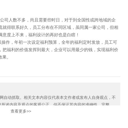
小公司人数不多，尚且需要些时日，对于到全国性或跨地域的企
流就得联系好久，员工分布在不同区域，虽同属一家公司，但相
满意度上不来，福利设计的再好也是白瞎！
可以操作，年初一次设定福利预算，全年的福利定时发放，员工可
，把福利的价值发挥到最大，企业可以用最少的钱，实现福利价
效果。
自动抓取。相关文本内容仅代表本文作者或发布人自身观点，不
息所述内容及观点的客观公正，但不保证其内容的准确性、完整
查看更多>>
如本网展示内容的作者及编辑认为其作品不宜上网供大家浏览，或不
知我们，关爱通会及时采取合理措施，避免给双方造成不必要的经