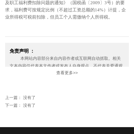
及职工福利费扣除问题的通知》（国税函〔2009〕3号）的要
求，福利费可按规定比例（不超过工资总额的14%）计提，企
业所得税可税前扣除，但员工个人需缴纳个人所得税。
免责声明 ：
本网站内容部分来自内容作者或互联网自动抓取。相关
文本内容仅代表本文作者或发布人自身观点，不代表关爱通观
查看更多>>
点或立场。关爱通力求此信息所述内容及观点的客观公正，但
不保证其内容的准确性、完整性，也不保证未来内容不会发生
变更。 如本网展示内容的作者及编辑认为其作品不宜上网供大
家浏览，或不应无偿使用，请及时用电子邮件或电话通知我
上一篇： 没有了
们，关爱通会及时采取合理措施，避免给双方造成不必要的经
下一篇： 没有了
济损失。
邮箱：yan.zheng@guanaitong.com