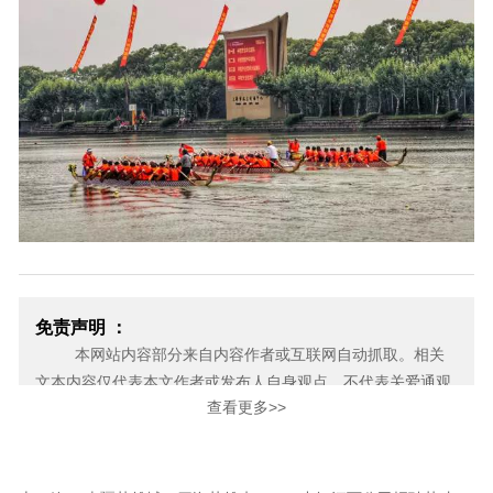
免责声明 ：
本网站内容部分来自内容作者或互联网自动抓取。相关
文本内容仅代表本文作者或发布人自身观点，不代表关爱通观
查看更多>>
点或立场。关爱通力求此信息所述内容及观点的客观公正，但
不保证其内容的准确性、完整性，也不保证未来内容不会发生
变更。 如本网展示内容的作者及编辑认为其作品不宜上网供大
家浏览，或不应无偿使用，请及时用电子邮件或电话通知我