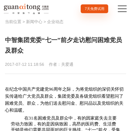
7天免费试用
当前位置 >
新闻中心
>
企业动态
中智集团党委“七一”前夕走访慰问困难党员
及群众
2017-07-12 11:18:56
作者：关爱通
在纪念中国共产党建党96周年之际，为将党组织的深切关怀切
实传递给广大党员及群众，集团党委及各级党组织看望慰问了
困难党员、群众，为他们送去慰问金、慰问品以及党组织的关
心和温暖。
在31名困难党员及群众中，有的因家庭失去主要
劳动力致困，有的是因病致困，高昂的医药费、生活费
开销是他们需要共同面对的巨大挑战。“七一”前夕，受集