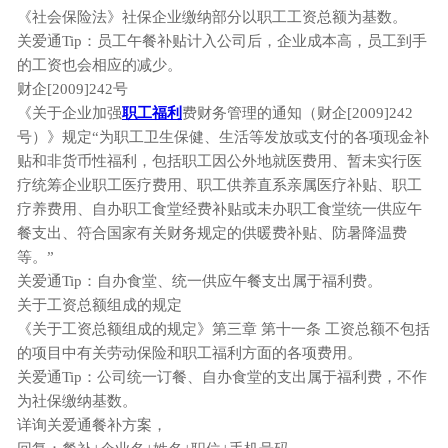
《社会保险法》社保企业缴纳部分以职工工资总额为基数。
关爱通Tip：员工午餐补贴计入公司后，企业成本高，员工到手
的工资也会相应的减少。
财企[2009]242号
《关于企业加强
职工福利
费财务管理的通知（财企[2009]242
号）》规定“为职工卫生保健、生活等发放或支付的各项现金补
贴和非货币性福利，包括职工因公外地就医费用、暂未实行医
疗统筹企业职工医疗费用、职工供养直系亲属医疗补贴、职工
疗养费用、自办职工食堂经费补贴或未办职工食堂统一供应午
餐支出、符合国家有关财务规定的供暖费补贴、防暑降温费
等。”
关爱通Tip：自办食堂、统一供应午餐支出属于福利费。
关于工资总额组成的规定
《关于工资总额组成的规定》第三章 第十一条 工资总额不包括
的项目中有关劳动保险和职工福利方面的各项费用。
关爱通Tip：公司统一订餐、自办食堂的支出属于福利费，不作
为社保缴纳基数。
详询关爱通餐补方案，