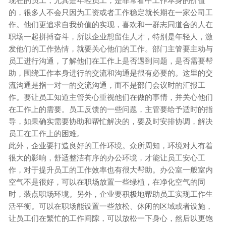
现在的员工，尤其是年轻员工，是非常看中工作本身的价值
的，很多人不会只因为工资或者工作稳定就长期在一家公司工
作。他们更追求自我价值的实现，喜欢和一群志同道合的人在
职场一起拼搏奋斗，所以企业想留住人才，特别是年轻人，激
发他们的工作热情，就要关心他们的工作。部门主管要主动与
员工进行沟通，了解他们在工作上是否遇到问题，是否需要帮
助，围绕工作本身进行的交流和沟通是很有必要的。这里的交
流沟通是指一对一的交流沟通，而不是部门会议时的汇报工
作。要让员工知道主管关心重视他们在做的事情，并关心他们
在工作上的需要。员工反馈的一些问题，主管要给予适时的指
导，如果确实需要协助和帮忙解决的，要及时安排协调，解决
员工在工作上的困难。
此外，企业要打造良好的工作环境。众所周知，环境对人有着
很大的影响，舒适整洁有序的办公环境，才能让员工安心工
作，对于提升员工的工作效率也有很大帮助。办公室一般室内
空气不是很好，可以在职场放置一些绿植，在净化空气的同
时，装点职场环境。另外，企业要积极地帮助员工实现工作生
活平衡。可以在职场能设置一些放松、休闲的区域或者设施，
让员工们在繁忙的工作间隙，可以放松一下身心，然后以更饱