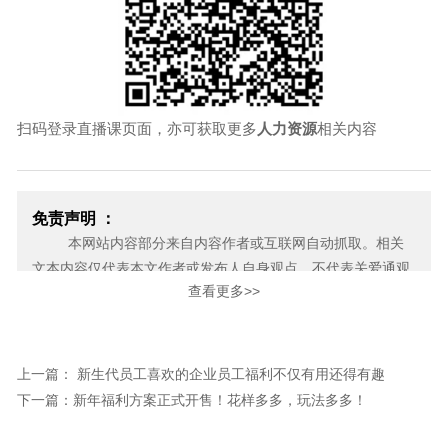
扫码登录直播课页面，亦可获取更多
人力资源
相关内容
免责声明 ：
本网站内容部分来自内容作者或互联网自动抓取。相关
文本内容仅代表本文作者或发布人自身观点，不代表关爱通观
查看更多>>
点或立场。关爱通力求此信息所述内容及观点的客观公正，但
不保证其内容的准确性、完整性，也不保证未来内容不会发生
变更。 如本网展示内容的作者及编辑认为其作品不宜上网供大
家浏览，或不应无偿使用，请及时用电子邮件或电话通知我
上一篇： 新生代员工喜欢的企业员工福利不仅有用还得有趣
们，关爱通会及时采取合理措施，避免给双方造成不必要的经
下一篇：新年福利方案正式开售！花样多多，玩法多多！
济损失。
邮箱：yan.zheng@guanaitong.com