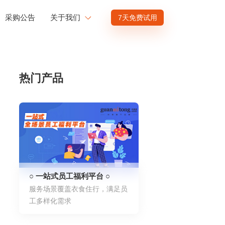
采购公告
关于我们
7天免费试用
公司介绍
赋能
投资者关系
热门产品
商业赋能
人才发展
供应商招募
渠道招募
○ 一站式员工福利平台 ○
服务场景覆盖衣食住行，满足员
工多样化需求