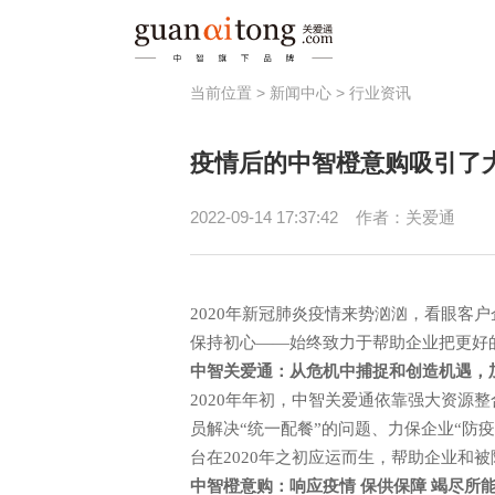
当前位置 >
新闻中心
>
行业资讯
福利
疫情后的中智橙意购吸引了
员工激励
健
节日福利
员
2022-09-14 17:37:42
作者：关爱通
津贴补助
春秋游/疗休养
2020年新冠肺炎疫情
来势汹汹，看眼客户
保持初心
——始终
致力于帮助企业把更好
中智关爱通
：从危机中捕捉和创造机遇，
2020年年初，中智关爱通依靠强大资源
员解决“统一配餐”
的问题、力保企业“防疫
台在2020年之初应运而生，帮助企业和
中智橙意购
：
响应疫情
保供
保障
竭尽所