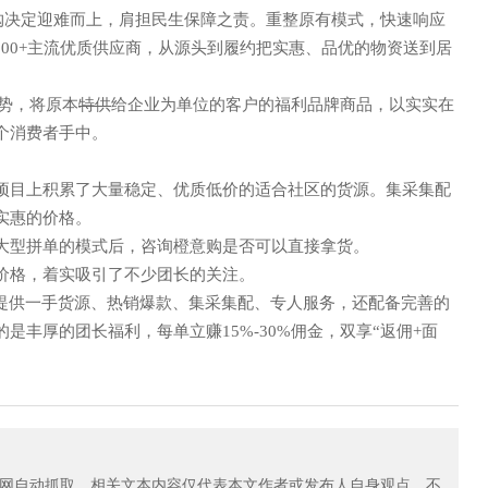
购
决定
迎难而上
，
肩担
民生保障
之责
。重整原有模式，快速响应
200+主流优质供应商，从源头到履约
把实惠、品优的物资送到居
势，将原本
特供
给企业为单位的客户的福利品牌商品，以实实在
个消费者手中。
声 明
项目上积累了大量稳定、优质低价的适合社区的货源。集采集配
实惠的价格。
大型
拼单的模式后，咨询橙意购是否可以直接拿货。
价格，着实吸引了不少团长的关注。
购提供一手货源、热销爆款、集采集配、专人服务，还配备完善的
的是丰厚的团长福利，每单立赚
15%-30%佣金，
双享
“返佣+面
自动抓取。相关文本内容仅代表本文作者或发布人自身观点，不