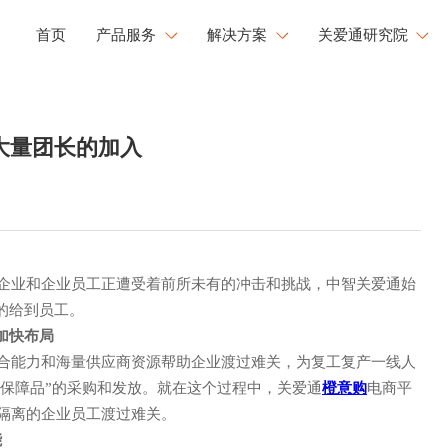
首页
产品服务
解决方案
关爱通研究院
工会福利解决方案
研究院洞察
健康
文化
成长
大量团长的加入
企业用餐解决方案
新闻中心
康管理
员工活力
职业发展
文化运营解决方案
白皮书下载
工心理关怀
活力闪Go
央国企福利解决方案
大型企业福利解决方案
企业和企业员工正遭受着前所未有的冲击和挑战，中智关爱通始
的给到员工
。
加快布局
整合能力和海量供应商资源帮助企业渡过难关，为复工复产一线人
保障品”的采购和发放。
就在这个过程中，关爱通
橙意购
电商平
被隔离的企业员工渡过难关。
能