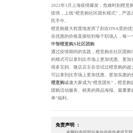
2022年3月上海疫情爆发，
危难时刻
橙意
疫情，
上线
“
橙意购
社区
团长模式
”，
严选
民手中。
橙意购
最大程度地发挥了刻在
DNA里的
优
在优惠的价格直接给到每个职场人，每一
中智橙意购
X社区团
购
通过疫情期间的实践，
橙意购在社区团购
的模式可以拿到比市场上更加优惠、更加
很多
宝妈、微店店主在尝试过橙意购的超
可以拿到比市场上更加优惠、更加实惠的
橙意购
诚邀大家成为
“橙意团长”，橙意
团购活动服务、精美的商品海报。最重要
单”福利。
免责声明 ：
本网站内容部分来自内容作者或互联网