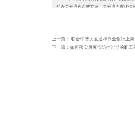
中智关爱通（上海）科技股份有
代表关爱通观点或立场。关爱通力求此信
2019年 2 月 26 日
性，也不保证未来内容不会发生变更。 
应无偿使用，请及时用电子邮件或电话通
济损失。
邮箱：yan.zheng@guanaitong.com
上一篇： 联合中智关爱通和兴业银行上海
下一篇：如何落实后疫情防控时期的职工
电话: 021-34014622
企业售前热线: 400-920-696