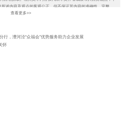
限公司
息所述内容及观点的客观公正，但不保证其内容的准确性、完整
查看更多>>
如本网展示内容的作者及编辑认为其作品不宜上网供大家浏览，或不
知我们，关爱通会及时采取合理措施，避免给双方造成不必要的经
分行，漕河泾“众福会”优势服务助力企业发展
关怀
邮箱: CUSTOMER@GUANAI
9
地址: 上海市徐汇区沪闵路92