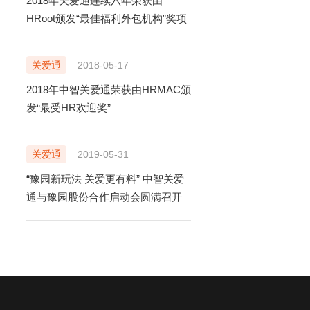
2018年关爱通连续六年荣获由
HRoot颁发“最佳福利外包机构”奖项
关爱通
2018-05-17
2018年中智关爱通荣获由HRMAC颁
发“最受HR欢迎奖”
关爱通
2019-05-31
“豫园新玩法 关爱更有料” 中智关爱
通与豫园股份合作启动会圆满召开