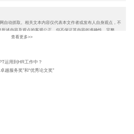
限公司
自动抓取。相关文本内容仅代表本文作者或发布人自身观点，不
息所述内容及观点的客观公正，但不保证其内容的准确性、完整
查看更多>>
如本网展示内容的作者及编辑认为其作品不宜上网供大家浏览，或不
知我们，关爱通会及时采取合理措施，避免给双方造成不必要的经
PT运用到HR工作中？
P卓越服务奖”和“优秀论文奖”
邮箱: CUSTOMER@GUANAI
9
地址: 上海市徐汇区沪闵路92