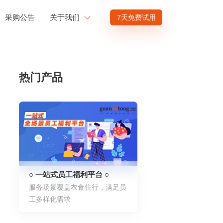
采购公告
关于我们
7天免费试用
公司介绍
赋能
投资者关系
热门产品
商业赋能
人才发展
供应商招募
渠道招募
○ 一站式员工福利平台 ○
服务场景覆盖衣食住行，满足员
工多样化需求