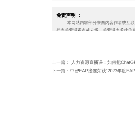
中智关爱通（上海）科技股份有
2019年 2 月 26 日
免责声明 ：
本网站内容部分来自内容作者或互联网
代表关爱通观点或立场。关爱通力求此信
性，也不保证未来内容不会发生变更。 
应无偿使用，请及时用电子邮件或电话通
济损失。
邮箱：yan.zheng@guanaitong.com
上一篇： 人力资源直播课：如何把ChatG
下一篇：中智EAP接连荣获“2023年度EA
电话: 021-34014622
企业售前热线: 400-920-696