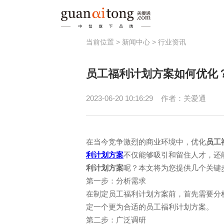
当前位置 >
新闻中心
>
行业资讯
福利
员工福利计划方案如何优化
员工激励
健
节日福利
员
2023-06-20 10:16:29
作者：关爱通
津贴补助
春秋游/疗休养
在当今竞争激烈的商业环境中，优化
员工
利计划方案
不仅能够吸引和留住人才，还
利计划方案
呢？本文将为您提供几个关键
第一步：分析需求
在制定员工福利计划方案前，首先需要分
定一个更为合适的员工福利计划方案。
第二步：广泛调研