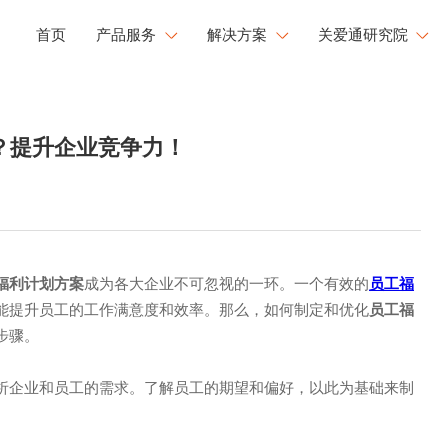
首页
产品服务
解决方案
关爱通研究院
工会福利解决方案
研究院洞察
健康
文化
成长
？提升企业竞争力！
企业用餐解决方案
新闻中心
康管理
员工活力
职业发展
文化运营解决方案
白皮书下载
工心理关怀
活力闪Go
央国企福利解决方案
大型企业福利解决方案
福利计划方案
成为各大企业不可忽视的一环。一个有效的
员工福
能提升员工的工作满意度和效率。那么，如何制定和优化
员工福
步骤。
析企业和员工的需求。了解员工的期望和偏好，以此为基础来制