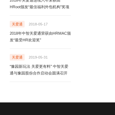
2018年关爱通连续六年荣获由
HRoot颁发“最佳福利外包机构”奖项
关爱通
2018-05-17
2018年中智关爱通荣获由HRMAC颁
发“最受HR欢迎奖”
关爱通
2019-05-31
“豫园新玩法 关爱更有料” 中智关爱
通与豫园股份合作启动会圆满召开