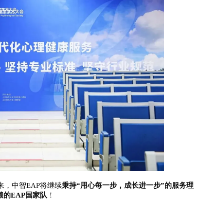
邮箱: CUSTOMER@GUANAI
9
地址: 上海市徐汇区沪闵路92
，中智EAP将继续
秉持“用心每一步，成长进一步”的服务理
赖的EAP国家队
！