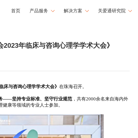
首页
产品服务
解决方案
关爱通研究院
工会福利解决方案
研究院洞察
健康
文化
成长
会2023年临床与咨询心理学学术大会》
企业用餐解决方案
新闻中心
康管理
员工活力
职业发展
文化运营解决方案
白皮书下载
工心理关怀
活力闪Go
央国企福利解决方案
大型企业福利解决方案
3年临床与咨询心理学学术大会》
在珠海召开。
务
——坚持专业标准、坚守行业规范
，共有
2000余名来自海内外
理健康等领域的专业人士参加。