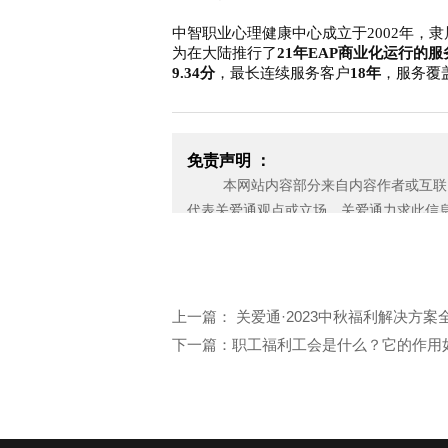
中智职业心理健康中心成立于
2002年
为在大陆推行了
21年EAP商业化运行的服
9.34分
，最长连续服务客户
18年
，服务覆
免责声明 ：
本网站内容部分来自内容作者或互联网
代表关爱通观点或立场。关爱通力求此信
性，也不保证未来内容不会发生变更。 
应无偿使用，请及时用电子邮件或电话通
济损失。
邮箱：yan.zheng@guanaitong.com
上一篇： 关爱通·2023中秋福利解决方
下一篇：职工福利工会是什么？它的作用