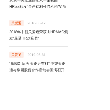
2018年关爱通连续六年荣获由
立即咨询
HRoot颁发“最佳福利外包机构”奖项
TONG.COM
99号中智大厦9楼
关爱通
2018-05-17
2018年中智关爱通荣获由HRMAC颁
发“最受HR欢迎奖”
关爱通
2019-05-31
“豫园新玩法 关爱更有料” 中智关爱
通与豫园股份合作启动会圆满召开