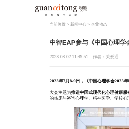
当前位置 >
新闻中心
>
企业动态
福利
中智EAP参与《中国心理学
员工激励
健
节日福利
员
2023-08-02 11:49:51
作者：关爱通
津贴补助
春秋游/疗休养
2023年7月8-9日
，
《中国心理学会
202
大会主题为
推进中国式现代化心理健康服
的临床与咨询心理学、精神医学、学校心