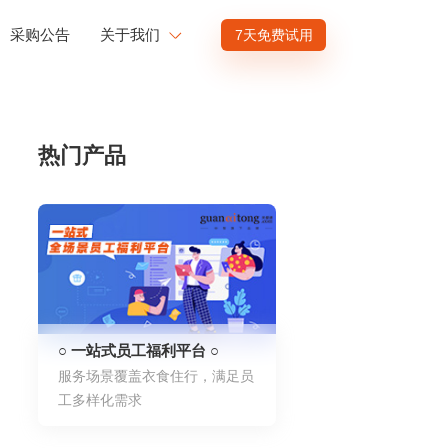
采购公告
关于我们
7天免费试用
公司介绍
赋能
投资者关系
热门产品
商业赋能
人才发展
供应商招募
渠道招募
○ 一站式员工福利平台 ○
服务场景覆盖衣食住行，满足员
工多样化需求