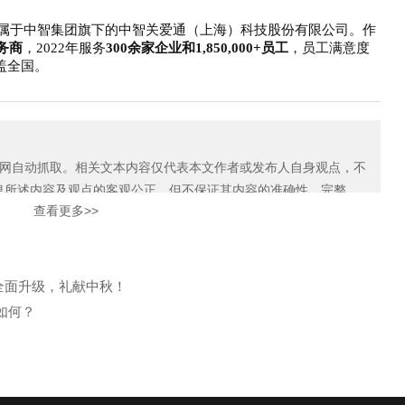
，隶属于中智集团旗下的中智关爱通（上海）科技股份有限公司。作
务商
，
2022年服务
300余家企业和1,850,000+员工
，员工满意度
盖全国。
自动抓取。相关文本内容仅代表本文作者或发布人自身观点，不
息所述内容及观点的客观公正，但不保证其内容的准确性、完整
查看更多>>
如本网展示内容的作者及编辑认为其作品不宜上网供大家浏览，或不
知我们，关爱通会及时采取合理措施，避免给双方造成不必要的经
案全面升级，礼献中秋！
如何？