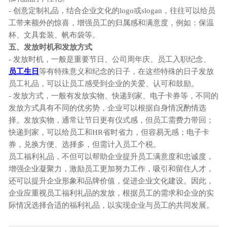
- 创意定制礼品，结合企业文化的logo或slogan，往往可以给员
工带来额外的惊喜，增强员工的归属感和满意度，例如：保温
杯、文具套装、帆布袋等。
五、
发放时机和发放方式
- 发放时机，一般是重要节日、公司周年庆、员工入职纪念、
员工生日
等有特殊意义和纪念的日子，在这些特殊的日子发放
员工礼品，可以让员工感受到企业的关爱、认可和鼓励。
- 发放方式，一般有发放实物、快递到家、电子卡券等，不同的
发放方式具有不同的优劣势，企业可以根据自身情况酌情选
择。发放实物，通常让节日更有仪式感，但员工需费力带回；
快递到家，可以给员工和HR省时省力，但容易无感；电子卡
券，兑换方便、选择多，但需计入员工个税。
员工福利礼品，不但可以帮助企业
提升员工满意度和忠诚度
，
增强企业凝聚力
，
激励员工更加努力工作
，
吸引和留住人才
，
还可以
提升企业形象和品牌价值
，
促进企业文化建设
。因此，
企业应重视
员工福利礼品的发放，
根据员工的需求和企业的实
际情况选择合适的福利礼品，以实现企业与员工的共同发展。