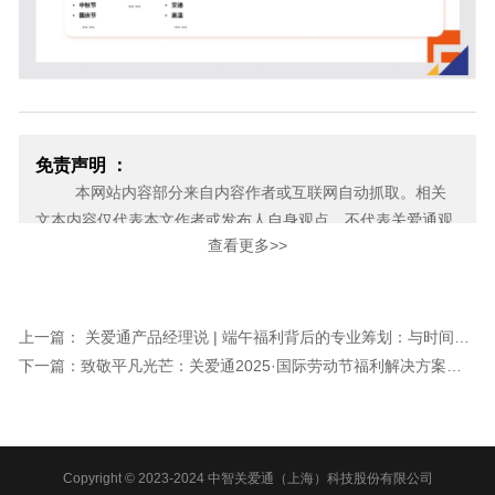
免责声明 ：
本网站内容部分来自内容作者或互联网自动抓取。相关
文本内容仅代表本文作者或发布人自身观点，不代表关爱通观
查看更多>>
点或立场。关爱通力求此信息所述内容及观点的客观公正，但
不保证其内容的准确性、完整性，也不保证未来内容不会发生
变更。 如本网展示内容的作者及编辑认为其作品不宜上网供大
家浏览，或不应无偿使用，请及时用电子邮件或电话通知我
上一篇： 关爱通产品经理说 | 端午福利背后的专业筹划：与时间竞速，与文化共生！
们，关爱通会及时采取合理措施，避免给双方造成不必要的经
下一篇：致敬平凡光芒：关爱通2025·国际劳动节福利解决方案暖心发布！
济损失。
邮箱：yan.zheng@guanaitong.com
Copyright © 2023-2024 中智关爱通（上海）科技股份有限公司