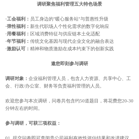
调研聚焦福利管理五大特色场景
·
工会福利：
员工身边的
"暖心服务站"与普惠性升级
·
弹性福利：
新生代职场人个性化需求的数字化响应
·用餐福利：
区域消费特征与供应链本土化适配
·年节福利：
传统文化基因与现代企业文化的融合表达
·激励认可：
精神和物质激励在成本约束下的创新实践
邀您即刻参与调研
调研对象：
企业福利管理人员，包含人力资源、共享中心、工
会、行政
/办公室、财务等负责福利管理的人员。
欢迎您参与本次调研，问卷共包含约
50道题目，将花费您20-30
分钟左右的时间。
参与调研，可获三项权益：
01.
提交问卷即可查阅贵公司福利有效性评估结果和改进建议，