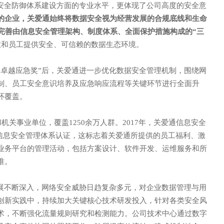
安全防御体系建设方面的专业水平，更体现了公司高度的安全意
的企业，关爱通始终将数据安全视为经营发展的合规底线和生命
邮箱: CUSTOMER@GUANAI
断完善由信息安全管理架构、制度体系、全面保护措施构成的“三
业和员工提供安全、可信赖的数据生态环境。
9
地址: 上海市徐汇区沪闵路92
荣获“卓越应急奖”后，关爱通进一步优化数据安全管理机制，围绕网
制、员工安全意识培养及应急响应流程等关键环节进行全面升
环覆盖。
业和机关事业单位，覆盖1250余万人群。2017年，关爱通信息安全
:2013信息安全管理体系认证，这标志着关爱通所提供的员工福利、激
业务平台的管理活动，包括方案设计、软件开发、运维服务和所
准。
展不断深入，网络安全威胁日趋复杂多元，对企业数据管理与用
创新实践中，持续加大关键核心技术研发投入，针对各类安全风
术，不断强化流量规则研究和检测能力。公司技术中心通过数字