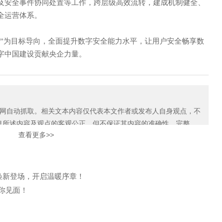
及安全事件协同处置等工作，跨层级高效流转，建成机制健全、
全运营体系。
线”为目标导向，全面提升数字安全能力水平，让用户安全畅享数
字中国建设贡献央企力量。
自动抓取。相关文本内容仅代表本文作者或发布人自身观点，不
息所述内容及观点的客观公正，但不保证其内容的准确性、完整
查看更多>>
如本网展示内容的作者及编辑认为其作品不宜上网供大家浏览，或不
知我们，关爱通会及时采取合理措施，避免给双方造成不必要的经
案焕新登场，开启温暖序章！
”你见面！