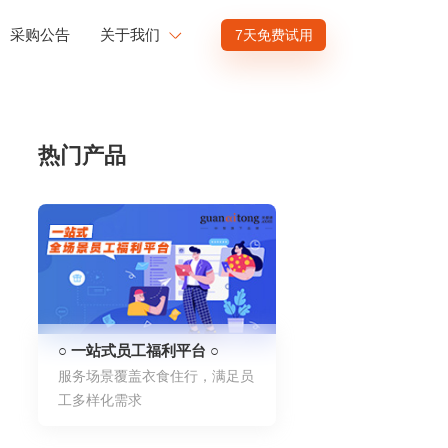
采购公告
关于我们
7天免费试用
公司介绍
赋能
投资者关系
热门产品
商业赋能
人才发展
供应商招募
渠道招募
○ 一站式员工福利平台 ○
服务场景覆盖衣食住行，满足员
工多样化需求