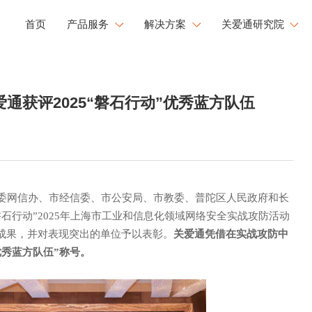
首页
产品服务
解决方案
关爱通研究院
工会福利解决方案
研究院洞察
健康
文化
成长
通获评2025“磐石行动”优秀蓝方队伍
企业用餐解决方案
新闻中心
康管理
员工活力
职业发展
文化运营解决方案
白皮书下载
工心理关怀
活力闪Go
央国企福利解决方案
大型企业福利解决方案
市委网信办、市经信委、市公安局、市教委、普陀区人民政府和长
“磐石行动”2025年上海市工业和信息化领域网络安全实战攻防活动
成果，并对表现突出的单位予以表彰。
关爱通凭借在实战攻防中
优秀蓝方队伍”称号。