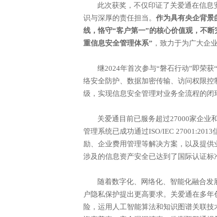
此次获奖，不仅印证了关爱通在信息
识与深厚的责任担当。
作为具有央企背景
电话: 021-34014622
线，恪守
“客户第一”的核心价值观，不
重信息安全管理体系”
，致力于为广大企
企业售前热线: 400-920-696
继
2024年首次参与“磐石行动”即
络安全防护、数据加密传输、访问权限控
级，实现信息安全管理对业务全流程的闭
关爱通目前已服务超过
27000家企
管理系统已成功通过ISO/IEC 27001
励、企业费用管理等解决方案，以及提供
涉及的信息资产安全已达到了国际认证标
随着数字化、网络化、智能化融合发
户隐私保护提出更高要求。关爱通在多年
险，运用人工智能算法和知识图谱关联技