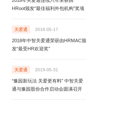
2018年关爱通连续六年荣获由
售后在线咨询
HRoot颁发“最佳福利外包机构”奖项
立即咨询
TONG.COM
关爱通
2018-05-17
99号中智大厦9楼
2018年中智关爱通荣获由HRMAC颁
发“最受HR欢迎奖”
关爱通
2019-05-31
“豫园新玩法 关爱更有料” 中智关爱
通与豫园股份合作启动会圆满召开