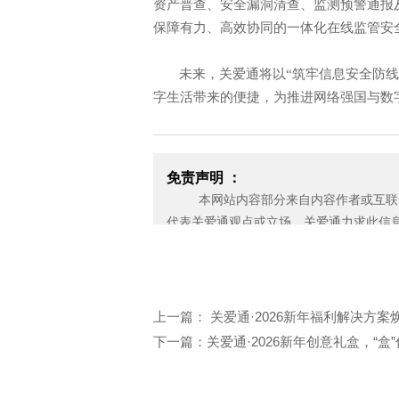
资产普查、安全漏洞清查、监测预警通报
保障有力、高效协同的一体化在线监管安
未来，关爱通将以
“筑牢信息安全防
字生活带来的便捷，为推进网络强国与数
免责声明 ：
本网站内容部分来自内容作者或互联网
代表关爱通观点或立场。关爱通力求此信
性，也不保证未来内容不会发生变更。 
应无偿使用，请及时用电子邮件或电话通
济损失。
邮箱：yan.zheng@guanaitong.com
上一篇： 关爱通·2026新年福利解决方
下一篇：关爱通·2026新年创意礼盒，“盒