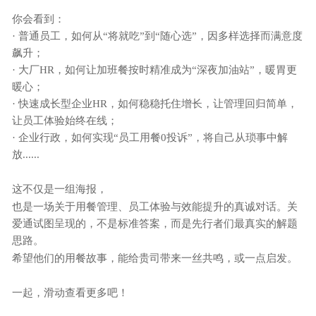
你会看到：
· 普通员工，如何从“将就吃”到“随心选”，因多样选择而满意度
飙升；
· 大厂HR，如何让加班餐按时精准成为“深夜加油站”，暖胃更
暖心；
· 快速成长型企业HR，如何稳稳托住增长，让管理回归简单，
让员工体验始终在线；
· 企业行政，如何实现“员工用餐0投诉”，将自己从琐事中解
放......
这不仅是一组海报，
也是一场关于用餐管理、员工体验与效能提升的真诚对话。关
爱通试图呈现的，不是标准答案，而是先行者们最真实的解题
思路
。
希望他们的用餐故事，能给贵司带来一丝共鸣，或一点启发。
一起，
滑动
查看更多吧！