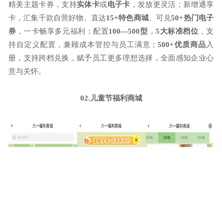
精美主题卡券，支持
实体卡
或
电子卡
，发放更灵活；新增通享
卡，汇集千款自营好物、直达
15+特色商城
、可兑
50+热门电子
券
，一卡畅享多元福利；配置
100—500型
，
5大标准档位
，支
持自定义配置，兼顾成本管控与员工满意；
500+优质商品
入
册，支持跨档兑换，赋予员工更多理想选择，全面感知企业心
意与关怀。
02.儿童节福利商城