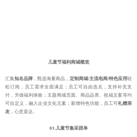
儿童节福利商城概览
汇集
知名品牌
，甄选海量商品，
定制商城
/主流电商/特色应用
轻
松订阅，员工需求全面满足；员工可自由选兑，支持补充支
付，升级福利体验；主题商城页面、商品品类、祝福文案等均
可自定义，融入企业文化元素；新增特色功能，员工可
礼赠亲
友
，心意直达。
03.儿童节集采团单