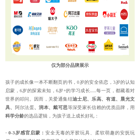
仅为部分品牌展示
孩子的成长像一本不断翻页的书，
0岁的安全依恋，3岁的认知
启蒙，6岁的探索未知，6岁+的学习成长.....每一页，都藏着对
世界的叩问。因而，关爱通集结
迪士尼、乐高、有道、晨光文
具、
阿尔法蛋
、润本、戴可思
等深受家长信赖的优质品牌，用
科学分龄
的选品逻辑，为孩子送上成长好礼：
· 0-3岁感官启蒙：
安全无毒的牙胶玩具、柔软萌趣的安抚玩