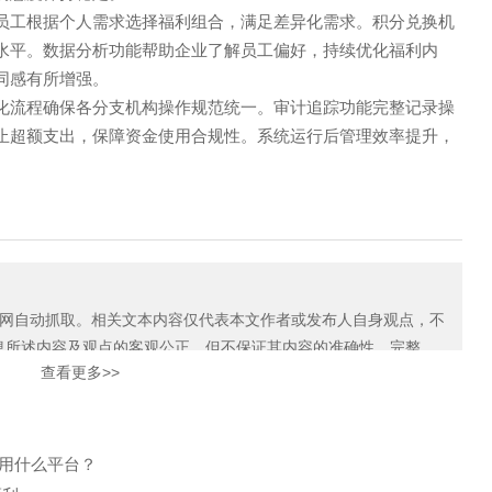
员工根据个人需求选择福利组合，满足差异化需求。积分兑换机
水平。数据分析功能帮助企业了解员工偏好，持续优化福利内
同感有所增强。
化流程确保各分支机构操作规范统一。审计追踪功能完整记录操
止超额支出，保障资金使用合规性。系统运行后管理效率提升，
自动抓取。相关文本内容仅代表本文作者或发布人自身观点，不
息所述内容及观点的客观公正，但不保证其内容的准确性、完整
查看更多>>
如本网展示内容的作者及编辑认为其作品不宜上网供大家浏览，或不
知我们，关爱通会及时采取合理措施，避免给双方造成不必要的经
购用什么平台？