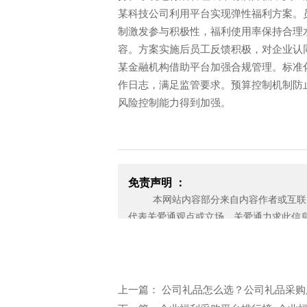
某科技公司利用平台实现弹性福利方案。
制激发参与积极性，福利使用率保持合理
容。方案实施后员工反馈积极，对企业认
某金融机构借助平台加强合规管理。标准
作日志，满足监管要求。预算控制机制防
风险控制能力得到加强。
免责声明 ：
本网站内容部分来自内容作者或互联网
代表关爱通观点或立场。关爱通力求此信
性，也不保证未来内容不会发生变更。 
应无偿使用，请及时用电子邮件或电话通
济损失。
邮箱：yan.zheng@guanaitong.com
上一篇： 公司礼品怎么选？公司礼品采