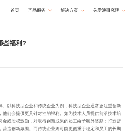
首页
产品服务
解决方案
关爱通研究院
工会福利解决方案
研究院洞察
健康
文化
成长
哪些福利?
企业用餐解决方案
新闻中心
康管理
员工活力
职业发展
文化运营解决方案
白皮书下载
工心理关怀
活力闪Go
央国企福利解决方案
大型企业福利解决方案
异。以科技型企业和传统企业为例，科技型企业通常更注重创新
，他们会提供更具针对性的福利。如为技术人员提供前沿技术培
奖金或股权激励，对取得创新成果的员工给予额外奖励；打造舒
，营造创新氛围。而传统企业则可能更侧重于稳定和员工的长期