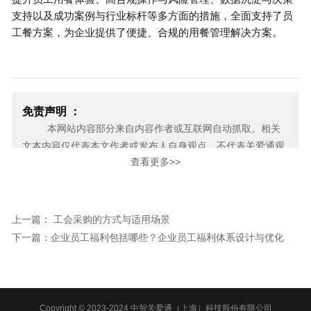
支持以及成功案例与行业标杆等多方面的措施，全面支持了员
工餐方案，为企业提供了便捷、合规的用餐管理解决方案。
免责声明 ：
本网站内容部分来自内容作者或互联网自动抓取。相关
文本内容仅代表本文作者或发布人自身观点，不代表关爱通观
查看更多>>
点或立场。关爱通力求此信息所述内容及观点的客观公正，但
不保证其内容的准确性、完整性，也不保证未来内容不会发生
变更。 如本网展示内容的作者及编辑认为其作品不宜上网供大
家浏览，或不应无偿使用，请及时用电子邮件或电话通知我
上一篇： 工会采购的方式与适用场景
们，关爱通会及时采取合理措施，避免给双方造成不必要的经
下一篇：企业员工福利包括哪些？企业员工福利体系设计与优化
济损失。
邮箱：yan.zheng@guanaitong.com
Copyright © 2023-2024 中智关爱通（上海）科技股份有限公司