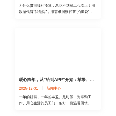
为什么贵司福利预算，总花不到员工心坎上？用
数据代替“我觉得”，用需求洞察代替“拍脑袋”，这
才是福利该
暖心跨年，从“给到APP”开始：苹果、华为、小米、松下等品牌专场，串联员工年末圆满
2025-12-31
新闻中心
一年的耕耘，一年的丰盈。是时候，为辛勤工
作、用心生活的员工们，备好一份温暖回馈。从
圣诞欢乐，到新年心