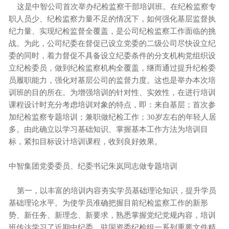
这是中智公司首次举办纪检监察干部培训班。在纪检监察专
职人员少、纪检监察力量不足的情况下，如何强化基层监督执
纪力量、实现纪检监督全覆盖，是公司纪检监察工作面临的挑
战。为此，公司纪委在督促已设立党委的二级公司尽快设立纪
委的同时，着力督促不具备设立纪委条件的分支机构党组织设
立纪检委员，做到纪检监察机构全覆盖，继而通过提升纪检委
员履职能力，强化对基层公司的监督力度。这也是举办本次培
训班的目的所在。为增强培训的针对性、实效性，在进行培训
课程设计时充分考虑培训对象的特点，即：来自基层；首次参
加纪检监察专题培训；兼职做纪检工作；30岁左右的年轻人居
多。由此确立以学习基础知识、掌握基本工作方法为培训目
标，紧扣目标设计培训课程，收到良好效果。
中智集团党委委员、纪委书记朱岚同志做专题培训
第一，以丰富的培训内容夯实学员基础理论知识，提升学员
基础理论水平。为使学员准确把握目前纪检监察工作的新形
势、新任务、新理念、新要求，熟悉掌握党纪党规内容，培训
班传达学习了近期中纪委、驻国资委纪检组一系列重要文件精