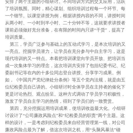
安排了两个主题的小组研讨。不同培训方式的交叉应用，活跃
了培训氛围。同时，精心谋划、组织培训过程每一个环节、每
一个细节。以课堂讲授为例，根据讲授内容的不同，讲授时间
从两小时、一小时到半小时、二十分钟不等，这就要求讲授者
课前必须做好充分准备，在有限的时间内只讲“干货”，提高了
培训质量。
第三，学员广泛参与基础上的互动式学习，是本次培训的又
一亮点。挖掘学员潜力，让学员在充分参与中自主学习，这是
现代培训的又一特点。本着把培训课堂向学员开放、把培训当
成一次集体学习的理念，这次培训共安排了包括纪委书记、纪
委副书记等在内的十多位同志登台讲授、分享学习成果。例
如，《中国共产党纪律处分条例》等五个党内法规，就是由五
位纪检委员自己讲的。小组研讨时全体学员在主持者的催化下
更是讨论热烈、观点纷呈。这种方式调动了学员学习积极性，
激发了学员自主学习的热情，得到了学员们的一致赞赏。
第四，充分挖掘运用培训成果，使培训收益最大化。小组研
讨设计了“公司廉政风险点”和“纪检委员的职责”两个主题。这
样的设计，一是考虑到纪检委员来自经营管理第一线，对公司
廉政风险点最为了解，借这次培训之机，用“头脑风暴法”碰