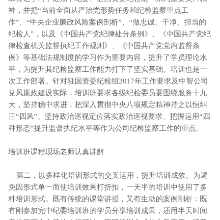
神，并把“当前全面从严治党形势任务和纪检监察重点工
作”、“中央企业廉政风险案例剖析”、“做忠诚、干净、担当的
纪检人”，以及《中国共产党纪律处分条例》、《中国共产党纪
律检查机关监督执纪工作规则》、《中国共产党党内监督条
例》等基础法规制度的学习作为重要内容，提升了学员理论水
平，为提升其纪检监察工作能力打下了坚实基础。培训也是一
次工作部署。针对驻国资委纪检组2017年工作要求及中智公司
党风廉政建设实际，培训班要求各级纪检委员要围绕服务十九
大，坚持稳中求进，把深入贯彻中央八项规定精神持之以恒纠
正“四风”、坚持政治巡视定位落实政治巡视要求、把握运用“四
种形态”提升监督执纪水平等作为公司纪检监察工作的重点。
培训班课程现场老师认真讲解
第二，以多样化培训形式的交叉运用，提升培训成效。为避
免因形式单一而使培训效果打折扣，一天半的培训中使用了多
种培训形式。既有传统的课堂讲授，又有生动的案例剖析；既
有刚参加完中纪委培训班的学员分享培训成果，还用半天时间