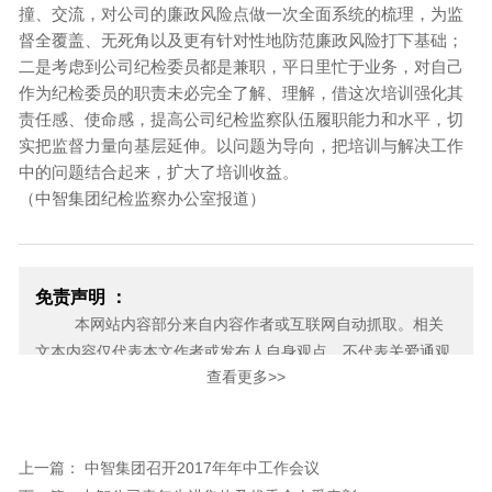
撞、交流，对公司的廉政风险点做一次全面系统的梳理，为监
督全覆盖、无死角以及更有针对性地防范廉政风险打下基础；
二是考虑到公司纪检委员都是兼职，平日里忙于业务，对自己
作为纪检委员的职责未必完全了解、理解，借这次培训强化其
责任感、使命感，提高公司纪检监察队伍履职能力和水平，切
实把监督力量向基层延伸。以问题为导向，把培训与解决工作
中的问题结合起来，扩大了培训收益。
（中智集团纪检监察办公室报道）
免责声明 ：
本网站内容部分来自内容作者或互联网自动抓取。相关
文本内容仅代表本文作者或发布人自身观点，不代表关爱通观
查看更多>>
点或立场。关爱通力求此信息所述内容及观点的客观公正，但
不保证其内容的准确性、完整性，也不保证未来内容不会发生
变更。 如本网展示内容的作者及编辑认为其作品不宜上网供大
家浏览，或不应无偿使用，请及时用电子邮件或电话通知我
上一篇： 中智集团召开2017年年中工作会议
们，关爱通会及时采取合理措施，避免给双方造成不必要的经