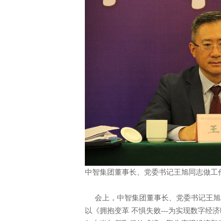
中智关爱通（上海）科技股份有
2019年 2 月 26 日
中智集团董事长、党委书记王旭同志做工
会上，中智集团董事长、党委书记王旭同
以《拥抱变革 不惧失败---为实现数字经