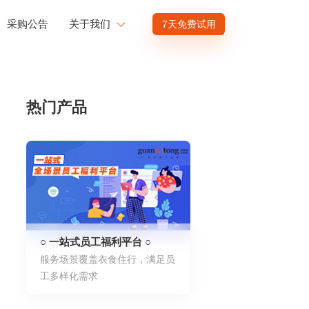
采购公告
关于我们
7天免费试用
公司介绍
赋能
投资者关系
热门产品
商业赋能
人才发展
供应商招募
渠道招募
○ 一站式员工福利平台 ○
服务场景覆盖衣食住行，满足员
工多样化需求