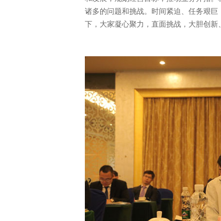
诸多的问题和挑战。时间紧迫、任务艰巨
下，大家凝心聚力，直面挑战，大胆创新