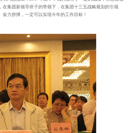
，在集团新领导班子的带领下，在集团十三五战略规划的引领
、奋力拼搏，一定可以实现今年的工作目标！