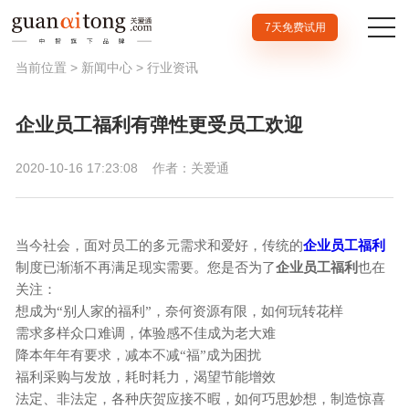
7天免费试用
当前位置 >
新闻中心
>
行业资讯
企业员工福利有弹性更受员工欢迎
2020-10-16 17:23:08
作者：关爱通
当今社会，面对员工的多元需求和爱好，传统的
企业员工
福利
制度已渐渐不再满足现实需要。您是否
为了
企业员工福利
也在
关注：
想成为
“
别人家的福利
”
，奈何资源有限，如何玩转花样
需求多样众口难调，体验感不佳成为老大难
降本年年有要求，减本不减
“
福
”
成为困扰
福利采购与发放，耗时耗力，渴望节能增效
法定、非法定，各种庆贺应接不暇，如何巧思妙想，制造惊喜