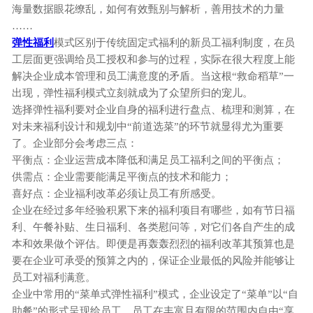
海量数据眼花缭乱，如何有效甄别与解析，善用技术的力量
……
弹性福利
模式区别于传统固定式福利的新员工福利制度，在员
工层面更强调给员工授权和参与的过程，实际在很大程度上能
解决企业成本管理和员工满意度的矛盾。当这根
“
救命稻草
”
一
出现，弹性福利模式立刻就成为了众望所归的宠儿。
选择弹性福利要对企业自身的福利进行盘点、梳理和测算，在
对未来福利设计和规划中
“
前道选菜
”
的环节就显得尤为重要
了。企业部分会考虑三点：
平衡点：企业运营成本降低和满足员工福利之间的平衡点；
供需点：企业需要能满足平衡点的技术和能力；
喜好点：企业福利改革必须让员工有所感受。
企业在经过多年经验积累下来的福利项目有哪些，如有节日福
利、午餐补贴、生日福利、各类慰问等，对它们各自产生的成
本和效果做个评估。即便是再轰轰烈烈的福利改革其预算也是
要在企业可承受的预算之内的，保证企业最低的风险并能够让
员工对福利满意。
企业中常用的
“菜单式弹性福利”模式，企业设定了“菜单”以“自
助餐”的形式呈现给员工，员工在丰富且有限的范围内自由“享