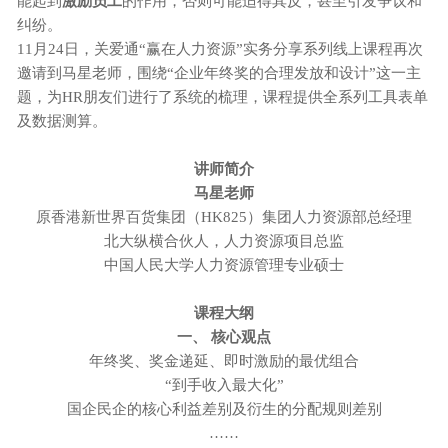
能起到
激励员工
的作用，否则可能适得其反，甚至引发争议和
纠纷。
11月24日，关爱通“赢在人力资源”实务分享系列线上课程再次
邀请到马星老师，围绕“企业年终奖的合理发放和设计”这一主
题，为HR朋友们进行了系统的梳理，课程提供全系列工具表单
及数据测算。
讲师简介
马星老师
原香港新世界百货集团（HK825）集团人力资源部总经理
北大纵横合伙人，人力资源项目总监
中国人民大学人力资源管理专业硕士
课程大纲
一、 核心观点
年终奖、奖金递延、即时激励的最优组合
“到手收入最大化”
国企民企的核心利益差别及衍生的分配规则差别
……