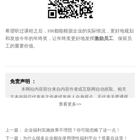
希望听过课程之后，HR都能根据企业的实际情况，更好地规划
和发放今年的年终奖，让年终奖更好地发挥
激励员工
、保留员
工的重要价值。
免责声明 ：
本网站内容部分来自内容作者或互联网自动抓取。相关
文本内容仅代表本文作者或发布人自身观点，不代表关爱通观
查看更多>>
点或立场。关爱通力求此信息所述内容及观点的客观公正，但
不保证其内容的准确性、完整性，也不保证未来内容不会发生
变更。 如本网展示内容的作者及编辑认为其作品不宜上网供大
家浏览，或不应无偿使用，请及时用电子邮件或电话通知我
上一篇： 企业福利实施效果不理想？你可能忽略了这一点！
们，关爱通会及时采取合理措施，避免给双方造成不必要的经
下一篇：为什么很多企业都在使用弹性福利平台？答案在这里！