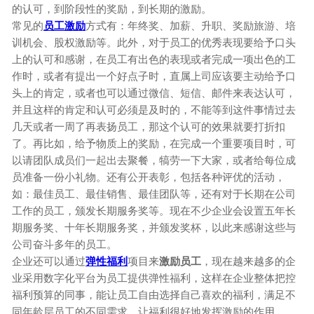
的认可，到阶段性的奖励，到长期的激励。
常见的
员工激励
方式有：年终奖、加薪、升职、奖励旅游、培
训机会、股权激励等。此外，对于员工的优秀表现要给予口头
上的认可和感谢，在员工有出色的表现或者完成一项出色的工
作时，或者有提出一个好点子时，直属上司应该要主动给予口
头上的肯定，或者也可以通过微信、短信、邮件来表达认可，
并且这样的肯定和认可必须是及时的，不能等到这件事情过去
几天或者一周了再表扬员工，那这个认可的效果就要打折扣
了。再比如，给予物质上的奖励，在完成一个重要项目时，可
以请团队成员们一起出去聚餐，犒劳一下大家，或者给每位成
员准备一份小礼物。还有公开表彰，包括各种评优的活动，
如：最佳员工、最佳销售、最佳团队等，还有对于长期在公司
工作的员工，颁发长期服务奖等。现在不少企业会设置五年长
期服务奖、十年长期服务奖，并颁发奖杯，以此来感谢这些与
公司奋斗多年的员工。
企业还可以通过
弹性福利
项目来
激励员工
，现在越来越多的企
业采用数字化平台为员工提供弹性福利，这样在企业整体把控
福利预算的同事，能让员工自由选择自己喜欢的福利，满足不
同年龄层员工的不同需求，让福利很好地发挥激励的作用。