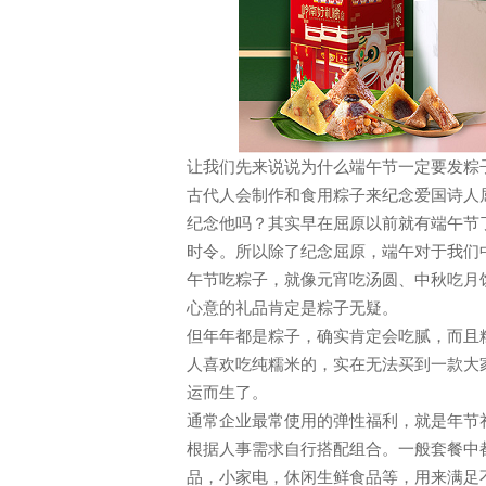
让我们先来说说为什么端午节一定要发粽
古代人会制作和食用粽子来纪念爱国诗人
纪念他吗？其实早在屈原以前就有端午节
时令。所以除了纪念屈原，端午对于我们
午节吃粽子，就像元宵吃汤圆、中秋吃月
心意的礼品肯定是粽子无疑。
但年年都是粽子，确实肯定会吃腻，而且
人喜欢吃纯糯米的，实在无法买到一款大
运而生了。
通常企业最常使用的弹性福利，就是年节
根据人事需求自行搭配组合。一般套餐中
品，小家电，休闲生鲜食品等，用来满足