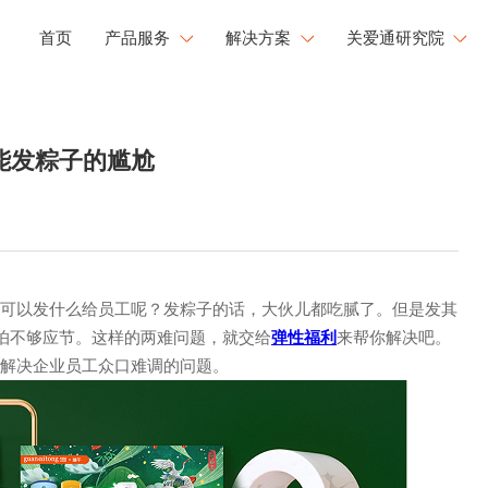
首页
产品服务
解决方案
关爱通研究院
工会福利解决方案
研究院洞察
健康
文化
成长
能发粽子的尴尬
企业用餐解决方案
新闻中心
康管理
员工活力
职业发展
文化运营解决方案
白皮书下载
工心理关怀
活力闪Go
央国企福利解决方案
大型企业福利解决方案
竟可以发什么给员工呢？发粽子的话，大伙儿都吃腻了。但是发其
怕不够应节。这样的两难问题，就交给
弹性福利
来帮你解决吧。
们解决企业员工众口难调的问题。