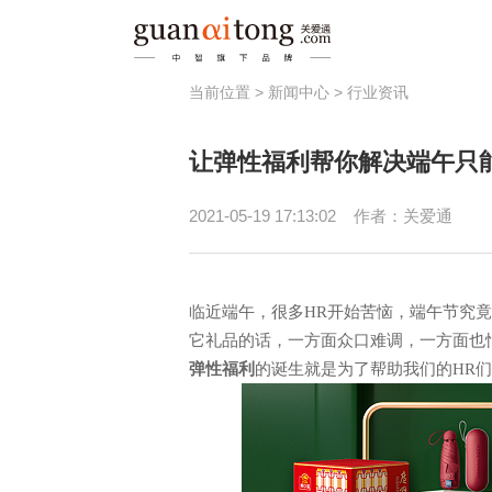
当前位置 >
新闻中心
>
行业资讯
福利
让弹性福利帮你解决端午只
员工激励
健
节日福利
员
2021-05-19 17:13:02
作者：关爱通
津贴补助
春秋游/疗休养
临近端午，很多HR开始苦恼，端午节究
它礼品的话，一方面众口难调，一方面也
弹性福利
的诞生就是为了帮助我们的HR