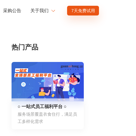
采购公告
关于我们
7天免费试用
公司介绍
赋能
投资者关系
热门产品
商业赋能
人才发展
供应商招募
渠道招募
○ 一站式员工福利平台 ○
服务场景覆盖衣食住行，满足员
工多样化需求