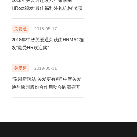
2018年关爱通连续六年荣获由
HRoot颁发“最佳福利外包机构”奖项
关爱通
2018-05-17
2018年中智关爱通荣获由HRMAC颁
发“最受HR欢迎奖”
关爱通
2019-05-31
“豫园新玩法 关爱更有料” 中智关爱
通与豫园股份合作启动会圆满召开