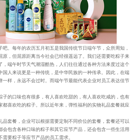
子吧。每年的农历五月初五是我国传统节日端午节，众所周知，
声 明
屈原，但屈原距离当今社会已经很遥远了。我们还需要吃粽子来
了，端午时节天气潮湿酷热，人们往往通过各种方法来度过这个
中国人来说更是一种传统，是中华民族的一种传承。因此，在端
饼一样，永远不会过时。而端午节最能代表企业对员工表达佳节
粽子的口味也有很多，有人喜欢吃甜的，有人喜欢吃咸的，也有
家都喜欢吃的粽子。所以近年来，弹性福利的实物礼品套餐就应
礼品套餐，企业可以根据需要定制不同价位的套餐，套餐还可以
都会包含各种口味的粽子和其它应节产品，还会包含一些生活用
不需要粽子等应节产品的员工需求。