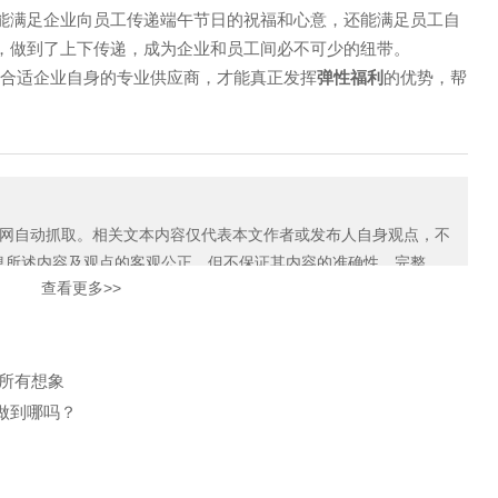
限公司
能满足企业向员工传递端午节日的祝福和心意，还能满足员工自
，做到了上下传递，成为企业和员工间必不可少的纽带。
最合适企业自身的专业供应商，才能真正发挥
弹性福利
的优势，帮
自动抓取。相关文本内容仅代表本文作者或发布人自身观点，不
息所述内容及观点的客观公正，但不保证其内容的准确性、完整
邮箱: CUSTOMER@GUANAI
查看更多>>
如本网展示内容的作者及编辑认为其作品不宜上网供大家浏览，或不
9
地址: 上海市徐汇区沪闵路92
知我们，关爱通会及时采取合理措施，避免给双方造成不必要的经
所有想象
做到哪吗？