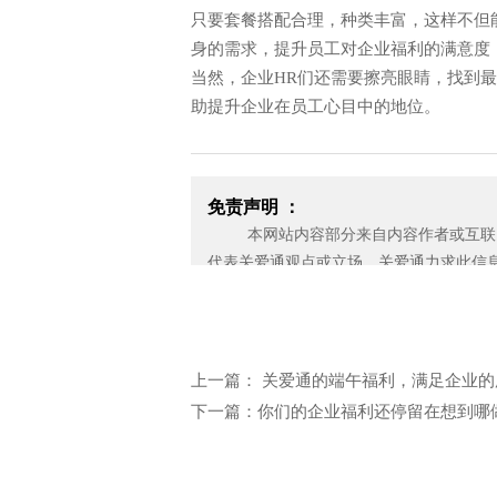
中智关爱通（上海）科技股份有
只要套餐搭配合理，种类丰富，这样不但
2019年 2 月 26 日
身的需求，提升员工对企业福利的满意度
当然，企业HR们还需要擦亮眼睛，找到
助提升企业在员工心目中的地位。
免责声明 ：
本网站内容部分来自内容作者或互联网
代表关爱通观点或立场。关爱通力求此信
电话: 021-34014622
性，也不保证未来内容不会发生变更。 
企业售前热线: 400-920-696
应无偿使用，请及时用电子邮件或电话通
济损失。
邮箱：yan.zheng@guanaitong.com
上一篇： 关爱通的端午福利，满足企业的
下一篇：你们的企业福利还停留在想到哪