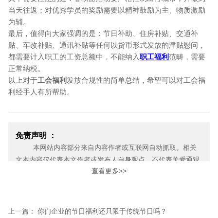
当天往返；对优秀学员的奖励需要以精神鼓励为主、物质激励
为辅。
最后，值得向大家强调的是：节日补助、住房补贴、交通补
贴、车改补贴、通讯补贴等任何以货币形式发放的津贴慰问，
都需要计入职工的工资总额中，不能纳入
职工福利
范畴，需要
正常纳税。
以上对于
工会福利
发放合规性的简单总结，希望可以对工会福
利经手人有所帮助。
免责声明 ：
本网站内容部分来自内容作者或互联网自动抓取。相关
文本内容仅代表本文作者或发布人自身观点，不代表关爱通观
查看更多>>
点或立场。关爱通力求此信息所述内容及观点的客观公正，但
不保证其内容的准确性、完整性，也不保证未来内容不会发生
变更。 如本网展示内容的作者及编辑认为其作品不宜上网供大
家浏览，或不应无偿使用，请及时用电子邮件或电话通知我
上一篇： 你们企业的节日福利还只限于传统节日吗？