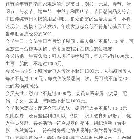
过节的年节是指国家规定的法定节日，例如：元旦、春节、清
明节、劳动节、端午节、中秋节和国庆节。节日慰问品为符合
中国传统节日习惯的用品和职工群众必需的生活用品等，不得
以现金、购物卡形式发放。年度发放总金额不得超过基层工会
当年度留成经费的50%。
会员生日：会员生日当月给予慰问，每人每年不超过300元，可
发放生日蛋糕等实物，或者发放指定蛋糕店的蛋糕券。
会员结婚、生育头胎：可以进行实物慰问，每人不超过800元，
生育二胎的，不超过1000元。
会员生病住院：慰问金每人每次不超过1000元，大病慰问每人
每次不超过2000元，每次住院限慰问一次。另可购不超过200
元的实物慰问品。
会员去世：慰问金不超过3000元。会员直系亲属（父母、配
偶、子女）去世，慰问金不超过1000元。
会员退休离岗：座谈会形式欢送，慰问纪念品不超过1000元。
除此以外，还有些福利也可以，例如：职工教育知识培训、优
秀学员奖励、各类活动中符合规定的餐补、组织活动（看电
影、春秋游等）、符合财务规定的供暖补贴和防暑降温费。
其中需要注意的是：春秋游活动要严格控制出行城市，并做到