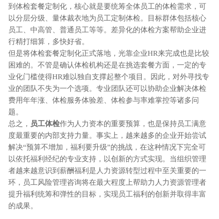
到体检套餐定制化，核心就是要统筹全体员工的体检需求，可
以分层分级、量体裁衣地为员工定制体检。目标群体包括核心
员工、中高管、普通员工等等。差异化的体检方案帮助企业进
行精打细算，多快好省。
但是将体检套餐定制化正式落地，光靠企业HR来完成也是比较
困难的。不管是确认体检机构还是在挑选套餐方面，一定的专
业化门槛使得HR难以独自支撑起整个项目。因此，对外寻找专
业的团队不失为一个选项。专业团队还可以协助企业解决体检
费用年年涨、体检服务体验差、体检参与率难掌控等诸多问
题。
总之，
员工体检
作为人力资本的重要预算，也是保持员工满意
度最重要的内部支持力量。事实上，越来越多的企业开始尝试
解决“预算不增加，福利要升级”的挑战，在这种情况下完全可
以依托福利经纪的专业支持，以创新的方式实现。当组织管理
者越来越意识到薪酬福利是人力资源转型过程中至关重要的一
环，员工风险管理咨询将在最大程度上帮助力人力资源管理者
提升福利统筹和弹性的目标，实现员工福利的创新并取得丰富
的成果。