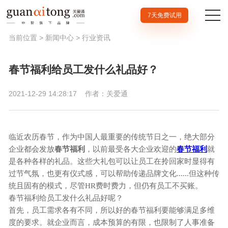
7天免费试用
当前位置 >
新闻中心
>
行业资讯
春节福利给员工发什么礼品好？
2021-12-29 14:28:17
作者：关爱通
临近农历春节，作为中国人最重要的传统节日之一，绝大部分
企业都会发放
春节福利
，以前最受各大企业欢迎的
春节福利
就
是各种各样的礼品。这些大礼包可以让员工在拎回家时显得有
过节气氛，也更有仪式感，可以帮助
传递品牌文化
......但这种传
统且固有的模式，尽管HR费时费力，但仍有员工不买账。
春节福利给员工发什么礼品好
呢
？
首先
，
员工需求各有不同，所以好的春节福利要能够
满足多维
度的要求
。
就企业而言，成本预算的有限，也限制了人事准备