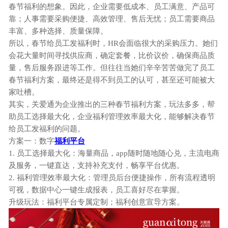
春节福利的想象。因此，
企业需要低成本、员工满意、产品可
靠；人事需要采购便捷、高效管理、售后无忧；员工需要商品
丰富、多种选择、质量保障。
所以，春节给员工发福利
时
，
HR会面临很大的采购压力
。她们
会
花大量时间寻找供应商，确定套餐，比价议价，确保商品质
量，售后服务跟进等工作
。
但往往当她们
辛辛苦苦做
完
了
员工
春节
福利方案，最终
还是
得不到
员工的认可
，
甚至
还可能被大
家吐槽。
其实，
关爱通为企业推出的三种春节福利方案，玩法多多，帮
助员工选择最大化，企业福利管理效率最大化，能够解决春节
给员工发福利的问题。
方案一：
数字
福利平台
1.
员工选择最大化：海量商品，
app随时随地随心兑，主流电商
及服务，一键直达，支持补充支付，畅享平台优惠。
2.
福利管理效率最大化：管理员后台便捷操作，所有流程透明
可视，数据中心一键生成报表，员工喜好尽在掌握。
升级玩法：福利平台专属定制；福利创意宣导方案。