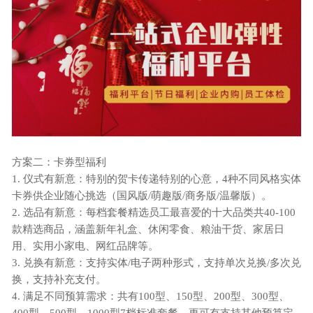
方案二：卡券型福利
1.
仪式有新意：特别的贺卡传递特别的心意，
4种不同风格实体
卡券供企业随心挑选（国风版/萌趣版/商务版/温馨版）。
2.
选品有新意：每档套餐精选员工最喜爱的十大品类共
40-100
款精选商品，涵盖新年礼盒、休闲零食、粮油干货、家居日
用、实用小家电、网红品牌等。
3.
兑换有新意：支持实体
/电子两种形式，支持单次兑换/多次兑
换，支持补充支付。
4.
满足不同预算需求：共有
100型、150型、200型、300型、