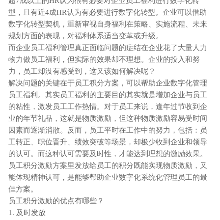
超
7成以上的HR认为很有必要对企业员工福利进行数字化转
型，且有近4成HR认为有必要进行数字化转型。
企业可以借助
数字化转型契机，重新审视自身福利在策略、实施流程、未来
规划方面的表现，对福利体系适当变革或升级。
而企业员工福利管理真正面临问题的症结在企业花了大量人力
物力做员工福利，但实际的效果却不理想。企业的投入和努
力，员工却没有感受到，这又该如何解决呢？
解决问题的关键在于
员工积分方案
，
可以帮助企业数字化管理
员工福利。其实员工福利的主要目的其实就是增加企业与员工
的粘性，激发员工工作热情。对于员工来说，逢年过节收到企
业的年节礼品，这就是物质激励，但这种物质激励容易受时间
因素而逐渐消散。反而，员工平时在工作中的努力，包括：员
工转正、职位晋升、绩效突破等场景，却极少收到企业和领导
的认可。而这种认可需要及时性，才能达到理想的激励效果。
员工积分激励方案里发放给员工的积分既能实现物质激励，又
能体现精神认可，是能够帮助企业数字化系统化管理员工的最
佳方案。
员工积分激励
的优点有哪些？
1.
及时发放