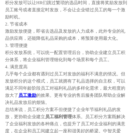
积分发放可以让
HR们
跳过
繁琐的选品时间，直接将奖励
发放到
员工账号或者直接定时发放，
不会让企业错过员工的每一个激
励时机。
2.
节省成本
激励发放便捷，即
省去
选
品
及发放的
人力成本，
此外专业的礼
品供应商，还能降低礼品采购的成本，将预算使用最大化。
3.
管理
便捷
积分发放系统，可以统一配置管理后台，
协助企业建立员工积
分体系，
将企业福利管理细化到每个场景和每个员工。
4.
满意度高
几乎每个企业都有遇到过员工对发放的福利不满意的情况。但
发放积分的这个模式，员工就拥有了礼品选择的自主权，可以
满足不同年龄阶段员工对福利礼品的多样化需求，最大程度的
放大了
员工激励
的效果。更有专业的售后服务团队帮助企业解
决礼品发放后的烦恼。
总结来说，员工积分方案不但便捷了企业年节福利礼品的发
放，更协助企业建立
员工福利管理
体系。员工积分方案既解决
了企业福利发放的各种痛点，也提升了员工对企业福利的满意
度，在企业和员工间建立起一座和谐美好的桥梁。中智关爱