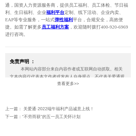
通，国资人力资源服务商，提供员工福利、员工体检、节日福
利、生日福利、企业
福利平台
定制、线下活动、企业内卖、
EAP等专业服务，一站式
弹性福利
平台，合规安全，高效便
捷。如需了解更多
员工福利方案
，欢迎随时拨打400-920-6969
进行咨询。
免责声明 ：
本网站内容部分来自内容作者或互联网自动抓取。相关
文本内容仅代表本文作者或发布人自身观点，不代表关爱通观
查看更多>>
点或立场。关爱通力求此信息所述内容及观点的客观公正，但
不保证其内容的准确性、完整性，也不保证未来内容不会发生
变更。 如本网展示内容的作者及编辑认为其作品不宜上网供大
家浏览，或不应无偿使用，请及时用电子邮件或电话通知我
上一篇： 关爱通·2022端午福利产品诚意上线！
们，关爱通会及时采取合理措施，避免给双方造成不必要的经
下一篇：“不劳而获”的五一员工关怀计划
济损失。
邮箱：yan.zheng@guanaitong.com