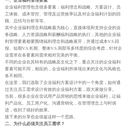
一、企业
福利管理要素
企业
福利管理包含很多要素：福利理念和战略、方案设计、员
工体验、成本管控、管理及运营效率以及对
企业
福利计划的回
顾、总结与分析等等。
其中
企业
福利理念和战略最为核心，直接体现和支持企业的业
务战略、人力资源战略和薪酬福利战略的执行，其他的
企业
福
利管理要素都要围绕福利理念和战略展开，并通过成本
V.S.回
报、短期V.S.长期、整体V.S.局部等多纬度的综合考虑，针对企
业需求在各要素间需求相对完美的平衡。
不同的企业在其特有的战略及文化之下，重点关注的
企业
福利
要素可能不同，相应的，
企业
福利所体现出来的文化与风格也
各不相同。
在这里，我们选取了
企业
福利方案设计中的一个角度，如何通
过关注员工需求设计有效的
企业
福利方案，跟大家做分享。
当前，很多企业在尝试用产品营销的思维来做
企业
福利，让福
利产品化、员工用户化、沟通营销化，在管理理念上与时俱
进，收到了很好的效果。
接下来的分享也会借鉴这样一个思路。
二、
为什么必须关注员工需求？