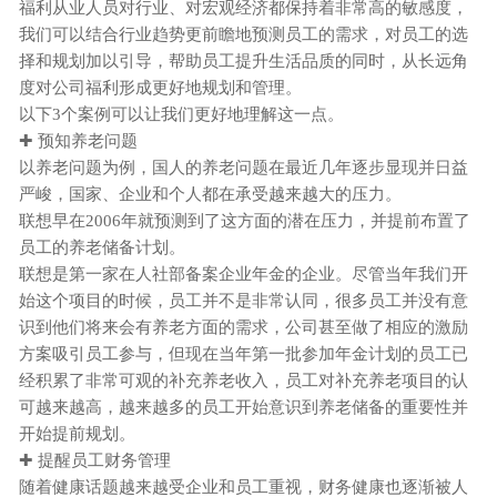
福利从业人员对行业、对宏观经济都保持着非常高的敏感度，
我们可以结合行业趋势更前瞻地预测员工的需求，对员工的选
择和规划加以引导，帮助员工提升生活品质的同时，从长远角
度对公司福利形成更好地规划和管理。
以下
3个案例可以让我们更好地理解这一点。
✚ 预知养老问题
以养老问题为例，国人的养老问题在最近几年逐步显现并日益
严峻，国家、企业和个人都在承受越来越大的压力。
联想早在
2006年就预测到了这方面的潜在压力，并提前布置了
员工的养老储备计划。
联想是第一家在人社部备案企业年金的企业。尽管当年我们开
始这个项目的时候，员工并不是非常认同，很多员工并没有意
识到他们将来会有养老方面的需求，公司甚至做了相应的激励
方案吸引员工参与，但现在当年第一批参加年金计划的员工已
经积累了非常可观的补充养老收入，员工对补充养老项目的认
可越来越高，越来越多的员工开始意识到养老储备的重要性并
开始提前规划。
✚ 提醒员工财务管理
随着健康话题越来越受企业和员工重视，财务健康也逐渐被人