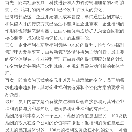
首先，随着社会发展、科技进步和人力资源管理理念的不断演
变，
企业
福利的内涵和作用已经发生了很大的变化。
经济增长放缓，企业开始加大成本管控，单纯通过薪酬来吸引
和保留人才的传统方式已远远不能满足企业需求，
企业
福利的
作用体现得越来越明显，正由小额优惠逐步扩大为全面回报的
核心要素，成为吸引与保留人才的重要手段。
其次，
企业
福利在薪酬福利策略中地位的提升，推动
企业
福利
管理理念发生变革，由被动管理逐渐转换为主动创新，最主要
的变化体现在，
企业
福利管理正由最初的提供琐碎分散的计划
转变为制定并围绕理念和战略、有规划且需主动创新的整体管
理。
再次，随着雇佣形式的多元化以及劳动群体的变化，员工的需
求也越来越多样，其对
企业
福利的选择和个性化方案的要求日
渐强烈。
最后，员工的需求是否有被关注和响应会直接影响到其对
企业
福利的参与度和感知度，进而影响
企业
福利的有效性。
薪酬跟福利非常大的一个区别：薪酬的价值是固定的，
100块钱
薪酬的投入在各个公司的价值非常接近；但福利的价值是通过
员工的感知度体现的，100元的福利投资放在不同的公司，可能