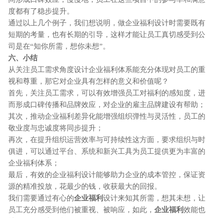
度都有了稳步提升。
通过以上几个例子，我们想说明，做
企业
福利设计时需要既有
短期的考量，也有长期的引导，这样才能让员工真切感受到公
司是在
“知你所需，想你未想”。
六、
小结
从关注员工需求角度设计
企业
福利体系能充分体现对员工的重
视和尊重，那它对企业具有怎样的意义和价值呢？
首先，关注员工需求，可以有效增强员工对福利的感知度，进
而形成口碑传播和品牌效应，对企业的雇主品牌建设有帮助；
其次，推动
企业
福利差异化能增强组织弹性与灵活性，员工的
敬业度与忠诚度将同步提升；
再次，在提升组织运营效率与可持续性这方面，要求组织与时
俱进，可以通过平台、系统和新兴工具为员工提供更为丰富的
企业
福利体系；
最后，有效的
企业
福利设计能够助力企业的成本管控，保证资
源的精准投放，花最少的钱，收获最大的回报。
我们需要通过有心的
企业
福利
设计来知其所需，想其未想，让
员工充分感受到他们被重视、被响应，如此，
企业福利
效能也