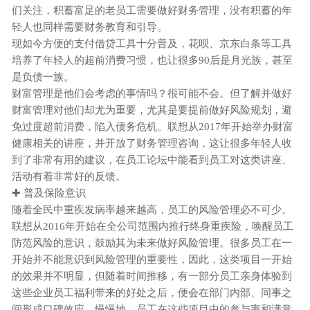
们关注，积蓄富足的老员工需要做好财务管理，没有积蓄的年
轻人也同样需要财务教育和引导。
现如今方便的支付借贷工具十分普及，花呗、京东白条等工具
培养了年轻人的超前消费习惯，也让很多
90后是月光族，甚至
是负债一族。
财富管理是他们会考虑的事情吗？很可能不会。但了解并做好
财富管理对他们却尤为重要，尤其是要提前做好风险规划，避
免过度超前消费，陷入债务危机。联想从
2017年开始举办财富
健康相关的讲座，并开放了财务管理咨询，这让很多年轻人收
到了非常有用的建议，在员工论坛中能看到员工对这类讲座、
活动有着非常好的反馈。
✚ 普及保险意识
随着全民中重疾发病率越来越高，员工的风险管理必不可少。
联想从
2016年开始在全公司范围内推行终身重疾险，唤醒员工
防范风险的意识，鼓励其为未来做好风险管理。很多员工在一
开始并不能意识到风险管理的重要性，因此，这类项目一开始
的效果并不明显，但随着时间推移，有一部分员工亲身体验到
这些
企业员工
福利带来的好处之后，便会在部门内部、同事之
间形成口碑效应，慢慢地，员工在这些项目中的参与率和满意