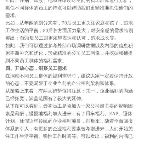
年龄、性别、民族、地域等维度对不同的员工群体进行分析，
抓住不同群体的员工的特点可以帮助我们更精准地抓住他们的
需求。
比如，从年龄的划分来看，
70后员工更关注家庭和孩子，追求
工作生活的平衡；80后各方面压力最大，对安全感的需求特别
突出；而90后员工则更渴望表达和认可，追求成长等。
如此，我们可以通过参考外部市场调研数据以及内部的信息积
累不断补充和优化，形成精准的公司员工画像，并挖掘和捕捉
到不同员工群体的福利需求。
四、
开放心态，洞察员工需求
在洞察不同员工群体的福利需求时，建议大家一定要保持开放
的心态，不要局限于企业当前的
企业
福利架构和体系。
从策略上来看，有两大趋势值得注意：其一，
企业
福利的内涵
已经拓宽，涵盖范围有了较大的延伸。
从下图可以看到，最初员工是否加入一家公司最主要的影响因
素是薪酬，慢慢地福利加入进来，有了用车福利、
EAP、退休
计划、休假这些传统的
企业
福利项目，再后来，随着全面回报
体系的引入，有更多的
企业
福利要素被考虑进来，人们开始关
注工作生活平衡、弹性工作时间等。可以看出，福利的内涵已