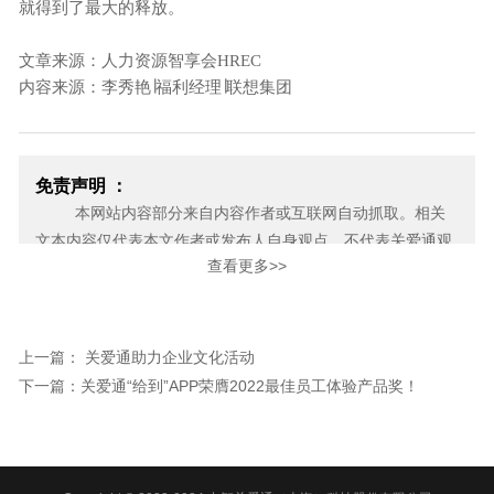
就得到了最大的释放。
文章来源：人力资源智享会HREC
内容来源：李秀艳∣福利经理∣联想集团
免责声明 ：
本网站内容部分来自内容作者或互联网自动抓取。相关
文本内容仅代表本文作者或发布人自身观点，不代表关爱通观
查看更多>>
点或立场。关爱通力求此信息所述内容及观点的客观公正，但
不保证其内容的准确性、完整性，也不保证未来内容不会发生
变更。 如本网展示内容的作者及编辑认为其作品不宜上网供大
家浏览，或不应无偿使用，请及时用电子邮件或电话通知我
上一篇： 关爱通助力企业文化活动
们，关爱通会及时采取合理措施，避免给双方造成不必要的经
下一篇：关爱通“给到”APP荣膺2022最佳员工体验产品奖！
济损失。
邮箱：yan.zheng@guanaitong.com