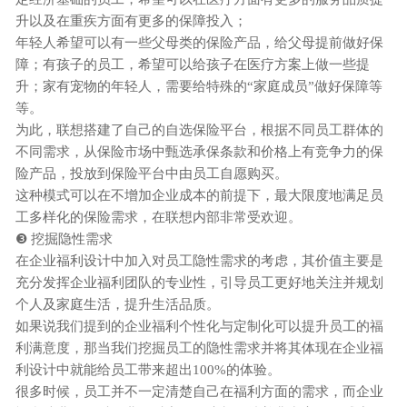
升以及在重疾方面有更多的保障投入；
年轻人希望可以有一些父母类的保险产品，给父母提前做好保
障；有孩子的员工，希望可以给孩子在医疗方案上做一些提
升；家有宠物的年轻人，需要给特殊的
“家庭成员”做好保障等
等。
为此，联想搭建了自己的自选保险平台，根据不同员工群体的
不同需求，从保险市场中甄选承保条款和价格上有竞争力的保
险产品，投放到保险平台中由员工自愿购买。
这种模式可以在不增加企业成本的前提下，最大限度地满足员
工多样化的保险需求，在联想内部非常受欢迎。
❸ 挖掘隐性需求
在
企业
福利设计中加入对员工隐性需求的考虑，其价值主要是
充分发挥企业福利团队的专业性，引导员工更好地关注并规划
个人及家庭生活，提升生活品质。
如果说我们提到的
企业
福利个性化与定制化可以提升员工的福
利满意度，那当我们挖掘员工的隐性需求并将其体现在
企业
福
利设计中就能给员工带来超出
100%的体验。
很多时候，员工并不一定清楚自己在福利方面的需求，而
企业