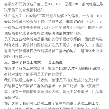
会带来不同的创造价值，是80，100，还是120，很大程度上取
决于员工的
企业
福利感知。
但在这方面，
HR和员工容易存在理解上的偏差。一方面，HR
会认为公司已经给员工提供了非常多、非常好的
企业
福利；另
一边员工可能并不买账，因为公司的很多
企业
福利可能并不是
他所需要的或者不能帮助他解决他最关注的问题。
员工的
企业
福利感知是跟他们的需求紧密联系的。因此提高福
利有效性，要求我们要积极关注员工需求，有的放矢，才能把
有限的资源精准投放到能满足员工需求的地方，进而让
企业
福
利的回报最大化。
三、
如何了解员工需求
——员工画像
在具体了解员工需求阶段，要结合
HR的人才和薪酬福利战略，
有针对性地了解不同员工群体的需求。
我们可以通过各种方式收集、整理员工相关数据并交叉分析、
归纳和总结不同员工群体的需求，如员工访谈、敬业度调查
等，还有一些间接收集数据的方式，如员工就餐情况、礼品选
择情况等。
在此之前，我们可以给员工做个简单的画像，从员工的工龄、