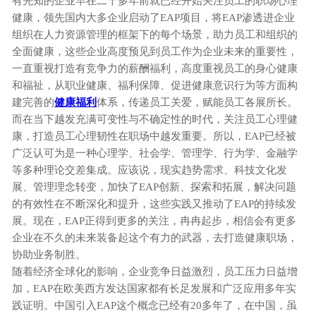
有
先知的
企业
早在二十多年前就已经开始关注
员工的职场心理
健康
，
领先国内大多企业启动了
EAP项目，将EAP
渗透进
企业
组织在人力资源管理的框架下的每个场景
，助力员工和组织的
全面健康
，
这些企业高度预见到员工作为企业未来的重要性，
一直重视打造有竞争力的薪酬福利，高度重视员工的身心健康
和福祉，从职业健康、福利保障、促进健康意识行为等方面构
建完善的
健康福利
体系，传递员工关爱，赋能员工各展所长。
而在当下越发充满可变性与不确定性的时代，关注员工心理健
康，打造员工心理韧性在职场中越发重要。所以，
EAP已经被
广泛认可为是一种心理学、社会学、管理学、行为学、金融学
等多种理论交差集成。
应该说，现实趋势需求、科技文化发
展、管理理念转变，加快了
EAP创新、探索和拓展，解决问题
的有效性在不断深化和提升，这些实践又推动了EAP的持续发
展。
现在，
EAP正得到更多的关注，冉冉起步，相信会有更多
企业在不久的未来装备起这个有力的武器，去打造健康职场，
协助业务制胜。
随着经济全球化的影响，企业竞争日益激烈，员工压力日益增
加，
EAP在欧美西方发达国家都有长足发展和广泛应用多年实
践证明。中国引入EAP这个概念已经有20多年了，在中国，虽