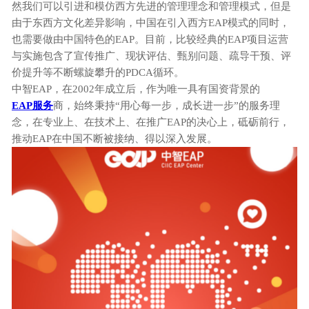
然
我们
可以
引进和模仿
西方
先进的管理理念
和
管理模式
，
但是
由于
东西方文化差异影响
，
中国在引入西方
EAP模式的同时，
也需要做由中国特色的EAP。目前，比较
经典的
EAP项目运营
与实施包含了宣传推广、现状评估、甄别问题、疏导干预、评
价提升等不断螺旋攀升的PDCA循环。
中智
EAP，在2002年成立后，作为唯一具有国资背景的
EAP服务
商，始终秉持“用心每一步，成长进一步”的服务理
念，在专业上、在技术上、在推广EAP的决心上，砥砺前行，
推动EAP在中国不断被接纳、得以深入发展。