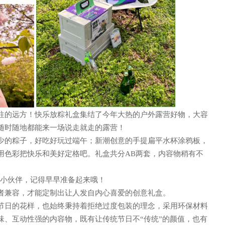
往的远方！快乐放粽礼盒集结了今年大热的户外露营好物，大容
随时随地都能来一场说走就走的露营！
少的粽子，好吃好玩过端午；新潮创意的手提扁平水杯涂鸦板，
用色彩把快乐和美好定格吧。礼盒共分
AB两套，内容物稍有不
R小伙伴，记得早早准备起来哦！
者兼容，才能定制出让人发自内心喜爱的创意礼盒。
节日的花样，也始终秉持着拒绝过度包装的理念，采用环保材料
味、互动性强的内容物，既有让传统节日不
“传统”的颜值，也有