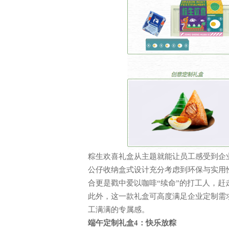
电话: 021-34014622
企业售前热线: 400-920-696
粽生欢喜礼盒从主题就能让员工感受到企
公仔收纳盒式设计充分考虑到环保与实用
合更是戳中爱以咖啡“续命”的打工人，
此外，这一款礼盒可高度满足企业定制需
工满满的专属感。
端午定制
礼盒
4：快乐放粽