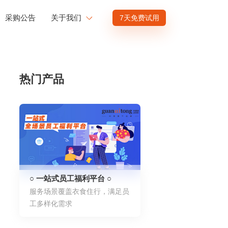
采购公告
关于我们
7天免费试用
公司介绍
赋能
投资者关系
热门产品
商业赋能
人才发展
供应商招募
渠道招募
○ 一站式员工福利平台 ○
服务场景覆盖衣食住行，满足员
工多样化需求