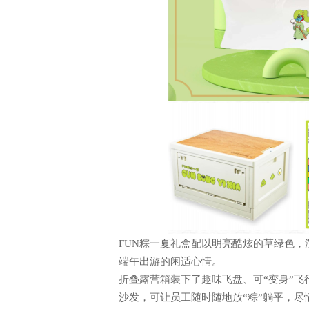
中智关爱通（上海）科技股份有
2019年 2 月 26 日
FUN粽一夏礼盒配以明亮酷炫的草绿色
端午出游的闲适心情。
折叠露营箱装下了趣味飞盘、可
“变身”
沙发，可让员工随时随地放“粽”躺平，尽