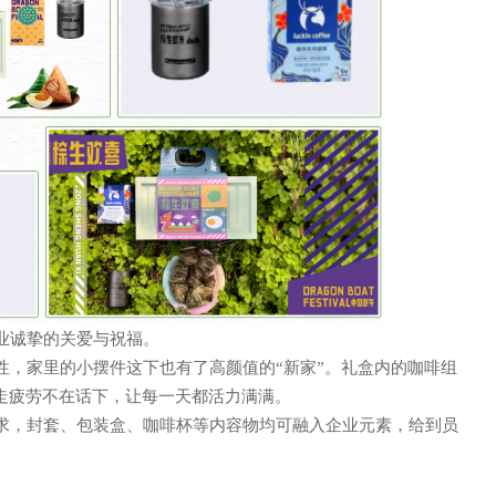
邮箱: CUSTOMER@GUANAI
9
地址: 上海市徐汇区沪闵路92
业诚挚的关爱与祝福。
性，家里的小摆件这下也有了高颜值的
“新家”。礼盒内的咖啡组
赶走疲劳不在话下，让每一天都活力满满。
求，封套、包装盒、咖啡杯等内容物均可融入企业元素，给到员