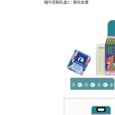
端午定制
礼盒
3：粽生欢喜