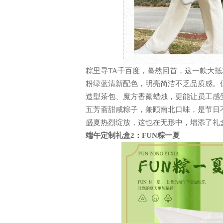
粽里寻
TA千百度，蓦然回首，这一款大
粉绿蓝清新配色，明亮简洁不乏品质感。
造型茶包、魔方香薰蜡烛，更能让员工感
五芳斋甜咸粽子，兼顾南北口味，是节日
盛夏热烈绽放，这也在无形中，增添了礼
端午定制
礼盒
2：FUN粽一夏