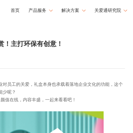
首页
产品服务
解决方案
关爱通研究院
工会福利解决方案
研究院洞察
健康
文化
成长
大赏！主打环保有创意！
企业用餐解决方案
新闻中心
康管理
员工活力
职业发展
文化运营解决方案
白皮书下载
工心理关怀
活力闪Go
央国企福利解决方案
大型企业福利解决方案
业对员工的关爱，礼盒本身也承载着落地企业文化的功能，这个
能少呢？
，颜值在线，内容丰盛，一起来看看吧！