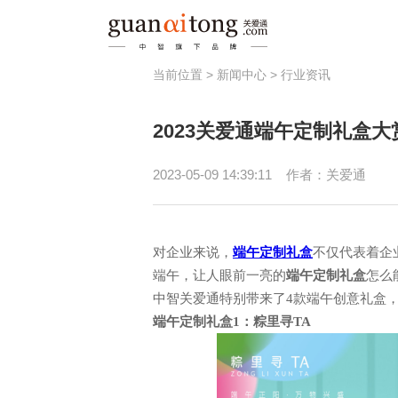
当前位置 >
新闻中心
>
行业资讯
福利
2023关爱通端午定制礼盒
员工激励
健
节日福利
员
2023-05-09 14:39:11
作者：关爱通
津贴补助
春秋游/疗休养
对企业来说，
端午定制礼盒
不仅代表着企
端午，让人眼前一亮的
端午
定制礼盒
怎么
中智关爱通特别带来了
4款端午创意礼盒
端午定制
礼盒
1：粽里寻TA