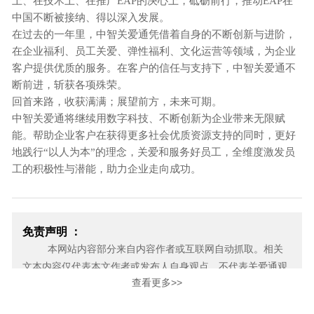
上、在技术上、在推广EAP的决心上，砥砺前行，推动EAP在
中国不断被接纳、得以深入发展。
在过去的一年里，中智关爱通凭借着自身的不断创新与进阶，
在企业福利、员工关爱、弹性福利、文化运营等领域，为企业
客户提供优质的服务。在客户的信任与支持下，中智关爱通不
断前进，斩获各项殊荣。
回首来路，收获满满；展望前方，未来可期。
中智关爱通将继续用数字科技、不断创新为企业带来无限赋
能。帮助企业客户在获得更多社会优质资源支持的同时，更好
地践行
“以人为本”的理念，关爱和服务好员工，全维度激发员
工的积极性与潜能，助力企业走向成功。
免责声明 ：
本网站内容部分来自内容作者或互联网自动抓取。相关
文本内容仅代表本文作者或发布人自身观点，不代表关爱通观
查看更多>>
点或立场。关爱通力求此信息所述内容及观点的客观公正，但
不保证其内容的准确性、完整性，也不保证未来内容不会发生