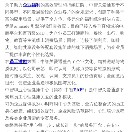
为了助力
企业福利
的高效管理和持续进阶，中智关爱通基于不
同类型、不同发展阶段的企业客户的合规需求，创建了种类丰
富的应用场景，提供了全方位、多元化的福利综合解决方案。
凭借
αi inside 引擎的强纽带效应，目前已接入各垂直领域的电
商平台和百万级SKU，为企业员工打通商旅、餐饮、出行、购
物、教育等主流线上消费场景；同时，连接了便利店、咖啡
店、智能共享设备等配套设施组成的线下消费场景，为企业员
工提供丰富的个性化选择。
在
员工激励
方面，中智关爱通整合了企业文化、精神激励与物
质奖励，以公司表彰、即时认可、为你点赞等多维激励形式，
随时随地关注、发现、认同、支持员工的价值贡献，全面激活
组织，促进企业营造积极氛围与文化。
中智职业心理健康中心（简称“中智
EAP
”）是中智关爱通旗下
聚焦员工心理健康关爱的业务模块。
可为企业提供以
24小时呼叫中心为基础，全方位整合式的员工
身心健康、组织绩效提升、企业风险防范咨询、心理培训课程
及各类企业所需的专案服务。
始终秉持着
“用心每一步，成长进一步”的服务理念，在专业