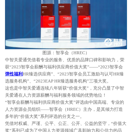
图源：智享会（
HREC）
中智关爱通凭借着专业的服务、优质的品牌口碑和影响力，荣
获“2023智享会薪酬与福利供应商价值大奖”——“2023智享会
弹性福利
HR臻选供应商”、“2023智享会员工激励与认可HR臻
选服务机构”、“2023EAP HR臻选服务机构”三项大奖。
这也是中智关爱通连续八年斩获
“价值大奖”，充分凸显了中智
关爱通在人力资源薪酬与福利服务领域的优势地位！
“智享会薪酬与福利供应商价值大奖”评选由中国高端、专业的
人力资源会员组织——智享会（HREC）主办，是其倾力打造
多年的“价值大奖”系列评选的分支之一。
凭借对权威、严谨、公平、公正、公开、公益的坚守，
“价值大
奖”系列已成为了中国人力资源领域广具影响力和公信力的品