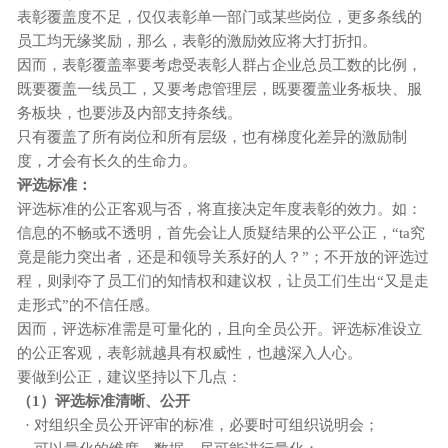
表彰覆盖度不足，仅仅表彰单一部门或某些岗位，更多条线的
员工均无缘奖励，那么，表彰的激励效应将大打折扣。
因而，表彰覆盖率要考虑受表彰人群占企业总员工数的比例，
既要覆盖一线员工，又要考虑管理层，既要覆盖业务板块、服
务板块，也要涉及内部支持条线。
只有覆盖了所有岗位和所有层级，也有梯度化差异的激励制
度，才会有长久的生命力。
评选标准：
评选标准的公正客观与否，将直接决定年度表彰的效力。如：
信息的不畅或不透明，首先会让人质疑结果的公平公正，
“ta究
竟是能力突出者，还是和领导关系好的人？”；不开放的评选过
程，则剥夺了员工们的知情权和建议权，让员工们生出“又是走
走形式”的不信任感。
因而，评选标准需是可量化的，且向全员公开。评选标准设立
的公正客观，表彰就越具有权威性，也越深入人心。
要做到公正，建议坚持以下几点：
（
1）评选标准清晰、公开
· 对组织全员公开评审的标准，必要时可组织说明会；