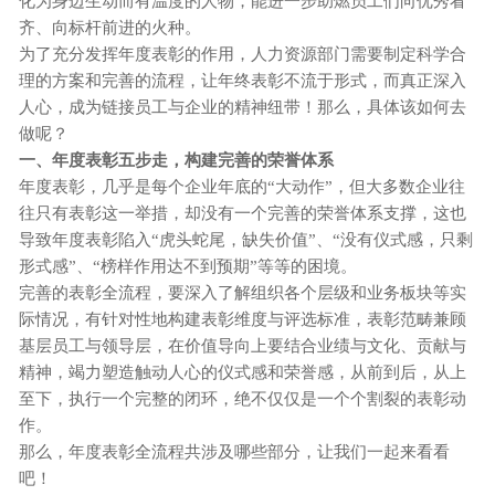
化为身边生动而有温度的人物，能进一步助燃员工们向优秀看
齐、向标杆前进的火种。
为了充分发挥年度表彰的作用，人力资源部门需要制定科学合
理的方案和完善的流程，让年终表彰不流于形式，而真正深入
人心，成为链接员工与企业的精神纽带！那么，具体该如何去
做呢？
一、年度表彰五步走，构建完善的荣誉体系
年度表彰，几乎是每个企业年底的
“大动作”，但大多数企业往
往只有表彰这一举措，却没有一个完善的荣誉体系支撑，这也
导致年度表彰陷入“虎头蛇尾，缺失价值”、“没有仪式感，只剩
形式感”、“榜样作用达不到预期”等等的困境。
完善的表彰全流程，要深入了解组织各个层级和业务板块等实
际情况，有针对性地构建表彰维度与评选标准，表彰范畴兼顾
基层员工与领导层，在价值导向上要结合业绩与文化、贡献与
精神，竭力塑造触动人心的仪式感和荣誉感，从前到后，从上
至下，执行一个完整的闭环，绝不仅仅是一个个割裂的表彰动
作。
那么，年度表彰全流程共涉及哪些部分，让我们一起来看看
吧！