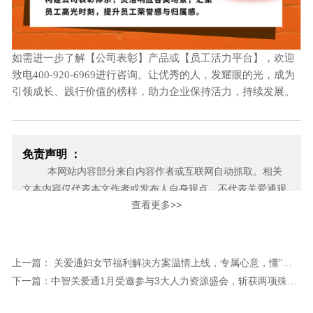
如需进一步了解【公司表彰】产品或【员工活力平台】，欢迎
致电
400-920-6969进行咨询。让优秀的人，发耀眼的光，成为
引领成长、践行价值的榜样，助力企业保持活力，持续发展。
免责声明 ：
本网站内容部分来自内容作者或互联网自动抓取。相关
文本内容仅代表本文作者或发布人自身观点，不代表关爱通观
查看更多>>
点或立场。关爱通力求此信息所述内容及观点的客观公正，但
不保证其内容的准确性、完整性，也不保证未来内容不会发生
变更。 如本网展示内容的作者及编辑认为其作品不宜上网供大
家浏览，或不应无偿使用，请及时用电子邮件或电话通知我
上一篇： 关爱通妇女节福利解决方案温情上线，专属心意，懂“她”所需！
们，关爱通会及时采取合理措施，避免给双方造成不必要的经
下一篇：中智关爱通1月受邀参与3大人力资源盛会，斩获两项殊荣！
济损失。
邮箱：yan.zheng@guanaitong.com