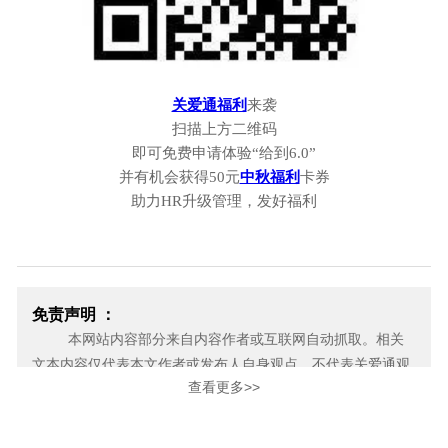
关爱通福利
来袭
扫描上方二维码
即可免费申请体验
“给到6.0”
并有机会获得
50元
中秋福利
卡券
助力
HR升级管理，发好福利
免责声明 ：
本网站内容部分来自内容作者或互联网自动抓取。相关
文本内容仅代表本文作者或发布人自身观点，不代表关爱通观
查看更多>>
点或立场。关爱通力求此信息所述内容及观点的客观公正，但
不保证其内容的准确性、完整性，也不保证未来内容不会发生
变更。 如本网展示内容的作者及编辑认为其作品不宜上网供大