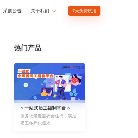
采购公告
关于我们
7天免费试用
公司介绍
赋能
投资者关系
热门产品
商业赋能
人才发展
供应商招募
渠道招募
○ 一站式员工福利平台 ○
服务场景覆盖衣食住行，满足
员工多样化需求