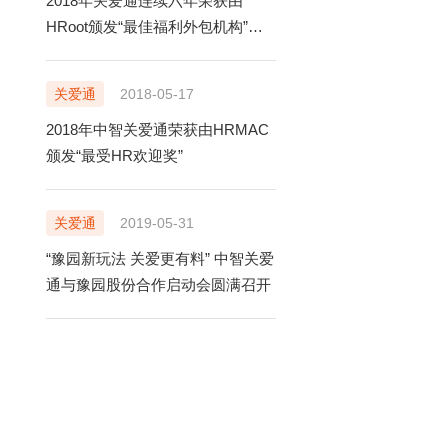
2018年关爱通连续六年荣获由
HRoot颁发“最佳福利外包机构”奖
项
售前电话
400-920-6969
关爱通
2018-05-17
售后电话
2018年中智关爱通荣获由HRMAC
售前在线咨询
400-888-5818
颁发“最受HR欢迎奖”
立即咨询
售后在线咨询
关爱通
2019-05-31
立即咨询
“豫园新玩法 关爱更有料” 中智关爱
TONG.COM
通与豫园股份合作启动会圆满召开
99号中智大厦9楼