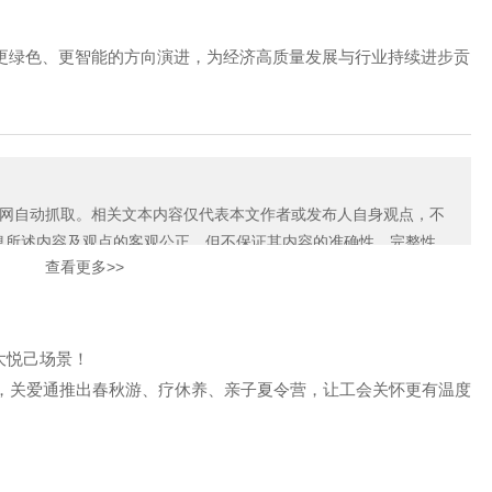
更绿色、更智能的方向演进，为经济高质量发展与行业持续进步贡
自动抓取。相关文本内容仅代表本文作者或发布人自身观点，不
息所述内容及观点的客观公正，但不保证其内容的准确性、完整性，
查看更多>>
网展示内容的作者及编辑认为其作品不宜上网供大家浏览，或不应无
们，关爱通会及时采取合理措施，避免给双方造成不必要的经济损
大悦己场景！
，关爱通推出春秋游、疗休养、亲子夏令营，让工会关怀更有温度