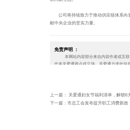
公司将持续致力于推动供应链体系向
献中央企业的坚实力量。
免责声明 ：
本网站内容部分来自内容作者或互联网
代表关爱通观点或立场。关爱通力求此信
也不保证未来内容不会发生变更。 如本
偿使用，请及时用电子邮件或电话通知我
失。
邮箱：yan.zheng@guanaitong.com
上一篇： 关爱通妇女节福利清单，解锁6
下一篇：市总工会发布提升职工消费新政