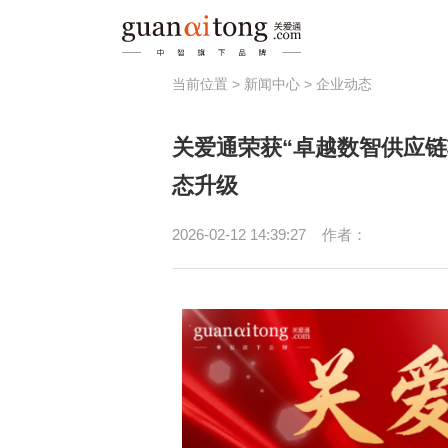
当前位置 >
新闻中心
>
企业动态
福利
关爱通荣获“卓越数智供应
员工激励
健
态升级
节日福利
员
津贴补助
2026-02-12 14:39:27
作者：
春秋游/疗休养