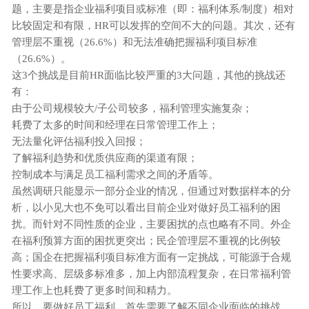
题，主要是指企业福利项目或标准（即：福利体系/制度）相对
比较固定和有限，HR可以发挥的空间不大的问题。其次，还有
管理层不重视（26.6%）和无法准确把握福利项目标准
（26.6%）。
这3个挑战是目前HR面临比较严重的3大问题，其他的挑战还
有：
由于公司规模较大/子公司较多，福利管理实施复杂；
耗费了太多的时间和经理在日常管理工作上；
无法量化评估福利投入回报；
了解福利趋势和优质供应商的渠道有限；
控制成本与满足员工福利需求之间的矛盾等。
虽然调研只能显示一部分企业的情况，但通过对数据样本的分
析，以小见大也不免可以看出目前企业对做好员工福利的困
扰。而针对不同性质的企业，主要困扰的点也略有不同。外企
在福利预算方面的困扰更突出；民企管理层不重视的比例较
高；国企在把握福利项目标准方面有一定挑战，可能源于合规
性要求高、层级多标准多，加上内部流程复杂，在日常福利管
理工作上也耗费了更多时间和精力。
所以，要做好员工福利，首先需要了解不同企业面临的挑战，