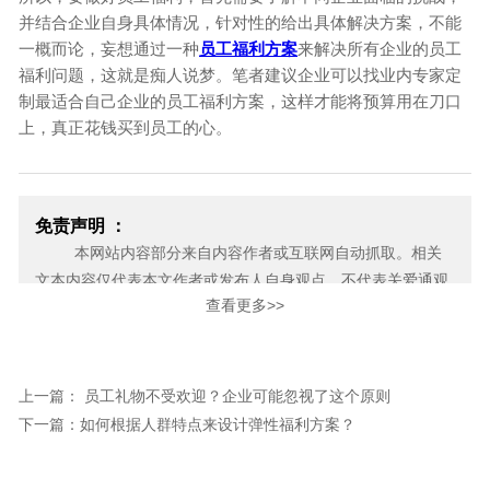
并结合企业自身具体情况，针对性的给出具体解决方案，不能
一概而论，妄想通过一种
员工福利方案
来解决所有企业的员工
福利问题，这就是痴人说梦。笔者建议企业可以找业内专家定
制最适合自己企业的员工福利方案，这样才能将预算用在刀口
上，真正花钱买到员工的心。
免责声明 ：
本网站内容部分来自内容作者或互联网自动抓取。相关
文本内容仅代表本文作者或发布人自身观点，不代表关爱通观
查看更多>>
点或立场。关爱通力求此信息所述内容及观点的客观公正，但
不保证其内容的准确性、完整性，也不保证未来内容不会发生
变更。 如本网展示内容的作者及编辑认为其作品不宜上网供大
家浏览，或不应无偿使用，请及时用电子邮件或电话通知我
上一篇： 员工礼物不受欢迎？企业可能忽视了这个原则
们，关爱通会及时采取合理措施，避免给双方造成不必要的经
下一篇：如何根据人群特点来设计弹性福利方案？
济损失。
邮箱：yan.zheng@guanaitong.com