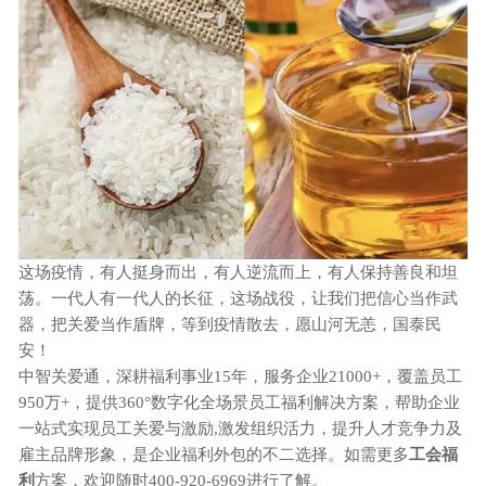
这场疫情，有人挺身而出，有人逆流而上，有人保持善良和坦
荡。一代人有一代人的长征，这场战役，让我们把信心当作武
器，把关爱当作盾牌，等到疫情散去，愿山河无恙，国泰民
安！
中智关爱通，深耕福利事业
15年，服务企业21000+，覆盖员工
950万+，提供360°数字化全场景员工福利解决方案，帮助企业
一站式实现员工关爱与激励,激发组织活力，提升人才竞争力及
雇主品牌形象，是企业福利外包的不二选择。如需更多
工会福
利
方案，欢迎随时
400-920-6969进行了解。