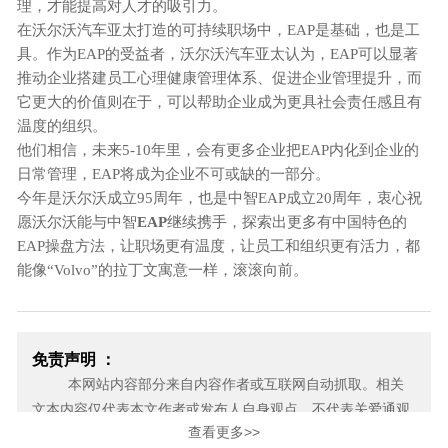
理，才能提高对人才的吸引力。
在沃尔沃汽车亚太打造的可持续职场中，
EAP是基础，也是工
具。作为EAP的受益者，沃尔沃汽车亚太认为，EAP可以显著
推动企业搭建员工心理健康管理体系、促进企业管理提升，而
它更大的价值则在于，可以帮助企业成为更具社会责任感且有
温度的组织。
他们相信，未来
5-10年里，会有更多企业把EAP内化到企业的
日常管理，EAP将成为企业不可或缺的一部分。
今年是沃尔沃成立
95周年，也是中智EAP成立20周年，衷心祝
愿沃尔沃能与中智
EAP
继续携手，探索出更多有中国特色的
EAP操盘方法，让职场更有温度，让员工和组织更有活力，都
能像“Volvo”的拉丁文寓意一样，滚滚向前。
免责声明 ：
本网站内容部分来自内容作者或互联网自动抓取。相关
文本内容仅代表本文作者或发布人自身观点，不代表关爱通观
查看更多>>
点或立场。关爱通力求此信息所述内容及观点的客观公正，但