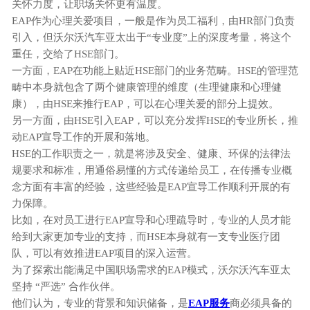
关怀力度，让职场关怀更有温度。
EAP作为心理关爱项目，一般是作为员工福利，由HR部门负责
引入，但沃尔沃汽车亚太出于“专业度”上的深度考量，将这个
重任，交给了HSE部门。
一方面，
EAP在功能上贴近HSE部门的业务范畴。HSE的管理范
畴中本身就包含了两个健康管理的维度（生理健康和心理健
康），由HSE来推行EAP，可以在心理关爱的部分上提效。
另一方面，由
HSE引入EAP，可以充分发挥HSE的专业所长，推
动EAP宣导工作的开展和落地。
HSE的工作职责之一，就是将涉及安全、健康、环保的法律法
规要求和标准，用通俗易懂的方式传递给员工，在传播专业概
念方面有丰富的经验，这些经验是EAP宣导工作顺利开展的有
力保障。
比如，在对员工进行
EAP宣导和心理疏导时，专业的人员才能
给到大家更加专业的支持，而HSE本身就有一支专业医疗团
队，可以有效推进EAP项目的深入运营。
为了探索出能满足中国职场需求的
EAP模式，沃尔沃汽车亚太
坚持 “严选” 合作伙伴。
他们认为，专业的背景和知识储备，是
EAP服务
商必须具备的