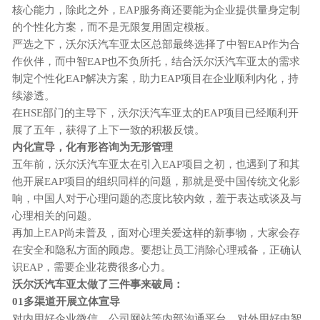
核心能力，除此之外，EAP服务商还要能为企业提供量身定制
的个性化方案，而不是无限复用固定模板。
严选之下，沃尔沃汽车亚太区总部最终选择了中智
EAP作为合
作伙伴，而中智EAP也不负所托，结合沃尔沃汽车亚太的需求
制定个性化EAP解决方案，助力EAP项目在企业顺利内化，持
续渗透。
在
HSE部门的主导下，沃尔沃汽车亚太的EAP项目已经顺利开
展了五年，获得了上下一致的积极反馈。
内化宣导，化有形咨询为无形管理
五年前，沃尔沃汽车亚太在引入
EAP项目之初，也遇到了和其
他开展EAP项目的组织同样的问题，那就是受中国传统文化影
响，中国人对于心理问题的态度比较内敛，羞于表达或谈及与
心理相关的问题。
再加上
EAP尚未普及，面对心理关爱这样的新事物，大家会存
在安全和隐私方面的顾虑。要想让员工消除心理戒备，正确认
识EAP，需要企业花费很多心力。
沃尔沃汽车亚太做了三件事来破局：
01多渠道开展立体宣导
对内用好企业微信、公司网站等内部沟通平台，对外用好中智