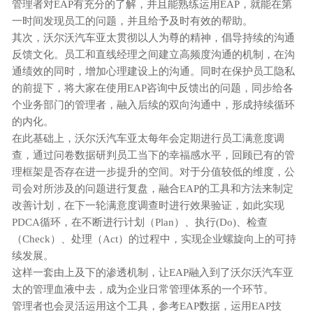
管理者对EAP有充分的了解，并且能熟练运用EAP，就能在第
一时间发现员工的问题，并且给予及时有效的帮助。
其次，沃尔沃汽车亚太贯彻以人为尊的精神，倡导持续的沟通
反馈文化。员工和直线经理之间建立高频度沟通的机制，在沟
通绩效的同时，增加心理建设上的沟通。同时在保护员工隐私
的前提下，将大家在使用
EAP咨询中反馈出的问题，同步给各
个业务部门的管理者，融入后续的双向沟通中，形成持续循环
的内化。
在此基础上，沃尔沃汽车亚太每年会定期进行员工满意度调
查，通过问卷数据研判员工当下的幸福感水平，回顾已有的管
理框架是否存在进一步提升的空间。对于分值较低的维度，公
司会对所涉及的问题进行复盘，融合
EAP的工具和方法来制定
改善计划，在下一轮满意度调查时进行效果验证，如此实现
PDCA循环，在不断进行计划（Plan）、执行(Do)、检查
（Check）、处理（Act）的过程中，实现企业螺旋向上的可持
续发展。
这样一套由上及下的渗透机制，让
EAP融入到了沃尔沃汽车亚
太的管理血液中去，成为企业日常管理体系的一个环节。
管理者也会灵活运用这个工具，参考
EAP数据，运用EAP技