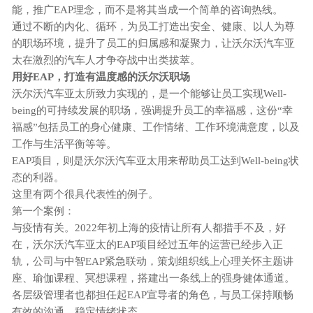
能，推广EAP理念，而不是将其当成一个简单的咨询热线。
通过不断的内化、循环，为员工打造出安全、健康、以人为尊
的职场环境，提升了员工的归属感和凝聚力，让沃尔沃汽车亚
太在激烈的汽车人才争夺战中出类拔萃。
用好
EAP，打造有温度感的沃尔沃职场
沃尔沃汽车亚太所致力实现的，是一个能够让员工实现
Well-
being的可持续发展的职场，强调提升员工的幸福感，这份“幸
福感”包括员工的身心健康、工作情绪、工作环境满意度，以及
工作与生活平衡等等。
EAP项目，则是沃尔沃汽车亚太用来帮助员工达到Well-being状
态的利器。
这里有两个很具代表性的例子。
第一个案例
：
与疫情有关。
2022年初上海的疫情让所有人都措手不及，好
在，沃尔沃汽车亚太的EAP项目经过五年的运营已经步入正
轨，公司与中智EAP紧急联动，策划组织线上心理关怀主题讲
座、瑜伽课程、冥想课程，搭建出一条线上的强身健体通道。
各层级管理者也都担任起
EAP宣导者的角色，与员工保持顺畅
有效的沟通，稳定情绪状态。