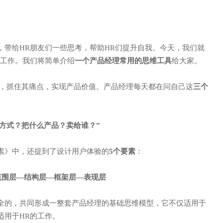
，带给HR朋友们一些思考，帮助HR们提升自我。今天，我们就
的工作。我们将简单介绍
一个产品经理常用的思维工具
给大家。
心，抓住其痛点，实现产品价值。产品经理每天都在问自己这
三个
么方式？把什么产品？卖给谁？”
素》中，还提到了设计用户体验的
5个要素
：
范围层—结构层—框架层—表现层
全的，共同形成一整套产品经理的基础思维模型，它不仅适用于
适用于HR的工作。