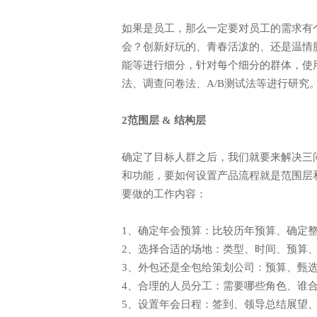
如果是员工，那么一定要对员工的需求有
会？创新好玩的、青春活泼的、还是温情
电话: 021-34014622
能等进行细分，针对每个细分的群体，使
企业售前热线: 400-920-696
法、调查问卷法、A/B测试法等进行研究
2范围层 & 结构层
确定了目标人群之后，我们就要来解决三
和功能，要如何设置产品流程就是范围层
要做的工作内容：
1、确定年会预算：比较历年预算、确定
2、选择合适的场地：类型、时间、预算
3、外包还是全包给策划公司：预算、甄
4、合理的人员分工：需要哪些角色、谁
5、设置年会日程：签到、领导总结展望