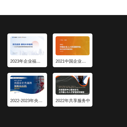
2023年企业福利策略和管理趋势调研报告
2021中国企业人力资源数字化现状和趋势调研报告
2022-2023年央国企补充福利策略和实践调研报告
2022年共享服务中心整体定位工作重