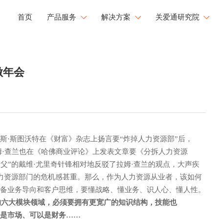
首页
产品服务
解决方案
关爱通研究院
工会福利解决方案
研究院洞察
健康
文化
成长
做年会
企业用餐解决方案
新闻中心
康管理
员工活力
职业发展
文化运营解决方案
白皮书下载
工心理关怀
活力闪Go
央国企福利解决方案
大型企业福利解决方案
斯·斯图沃特在《财富》杂志上扬言要“炸掉人力资源部”后，
拉姆·查兰也在《哈佛商业评论》上发表文章要《分拆人力资源
父”的戴维·尤里奇针锋相对地反驳了拉姆·查兰的观点，大声疾
人力资源部门的危机感甚重。那么，作为人力资源从业者，该如何
具备业务导向和客户思维，要懂战略、懂业务、识人心、懂人性。
的六大模块领域，必须要拥有更宽广的知识结构，技能也
可以是市场、可以是财务……