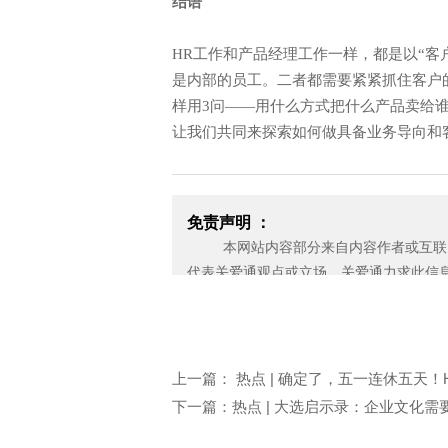
结语
HR工作和产品经理工作一样，都是以“客
是内部的员工。二者都需要紧紧抓住客户
样用3问——用什么方式把什么产品卖给
让我们共同来探索如何做具备业务导向和
免责声明 ：
本网站内容部分来自内容作者或互联网
代表关爱通观点或立场。关爱通力求此信
性，也不保证未来内容不会发生变更。 
应无偿使用，请及时用电子邮件或电话通
济损失。
邮箱：yan.zheng@guanaitong.com
上一篇： 热点 | 确定了，五一连休五天
下一篇：热点 | 大选启示录：企业文化