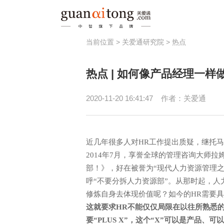
当前位置 >
关爱通研究院
>
热点
福利
热点 | 如何像产品经理一样
员工激励
健
节日福利
员
2020-11-20 16:41:47
作者：关爱通
津贴补助
春秋游/疗休养
近几年很多人对HR工作提出质疑，继托马
2014年7月，享誉全球的管理咨询大师
部！》，好在被誉为“现代人力资源管理之
呼“不要分拆人力资源部”。从那时起，
修炼自身去体现价值呢？如今的HR需要
这就要求HR不能仅仅局限在以往所熟悉
要“PLUS X”，这个“X”可以是产品、