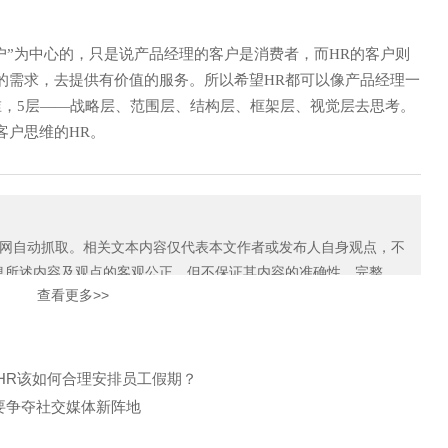
户”为中心的，只是说产品经理的客户是消费者，而HR的客户则
的需求，去提供有价值的服务。所以希望HR都可以像产品经理一
谁，5层——战略层、范围层、结构层、框架层、视觉层去思考。
客户思维的HR。
自动抓取。相关文本内容仅代表本文作者或发布人自身观点，不
息所述内容及观点的客观公正，但不保证其内容的准确性、完整
查看更多>>
如本网展示内容的作者及编辑认为其作品不宜上网供大家浏览，或不
知我们，关爱通会及时采取合理措施，避免给双方造成不必要的经
！HR该如何合理安排员工假期？
需要争夺社交媒体新阵地