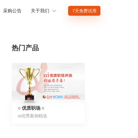
采购公告
关于我们
7天免费试用
公司介绍
赋能
投资者关系
热门产品
商业赋能
人才发展
供应商招募
渠道招募
○ 优质职场 ○
αi优秀案例精选