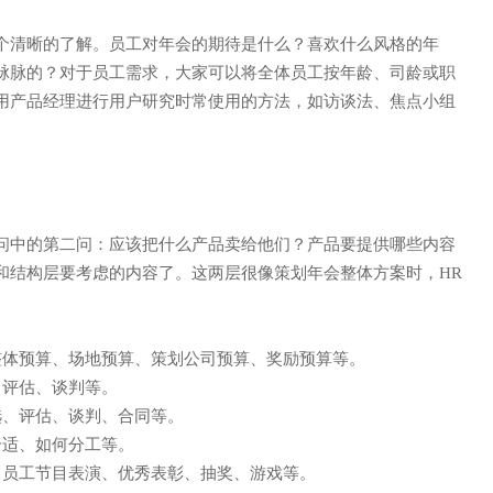
个清晰的了解。员工对年会的期待是什么？喜欢什么风格的年
脉脉的？对于员工需求，大家可以将全体员工按年龄、司龄或职
邮箱: CUSTOMER@GUANAI
用产品经理进行用户研究时常使用的方法，如访谈法、焦点小组
9
地址: 上海市徐汇区沪闵路92
。
问中的第二问：应该把什么产品卖给他们？产品要提供哪些内容
和结构层要考虑的内容了。这两层很像策划年会整体方案时，HR
整体预算、场地预算、策划公司预算、奖励预算等。
、评估、谈判等。
选、评估、谈判、合同等。
合适、如何分工等。
、员工节目表演、优秀表彰、抽奖、游戏等。