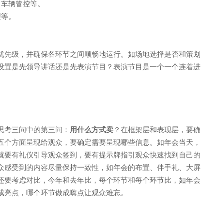
、车辆管控等。
理等。
优先级，并确保各环节之间顺畅地运行。如场地选择是否和策划
设置是先领导讲话还是先表演节目？表演节目是一个一个连着进
思考三问中的第三问：
用什么方式卖
？在框架层和表现层，要确
五个方面呈现给观众，要确定需要呈现哪些信息。如年会当天，
就要有礼仪引导观众签到，要有提示牌指引观众快速找到自己的
众感受到的内容尽量保持一致性，如年会的布置、伴手礼、大屏
还要考虑对比，今年和去年比，每个环节和每个环节比，如年会
成亮点，哪个环节做成嗨点让观众难忘。