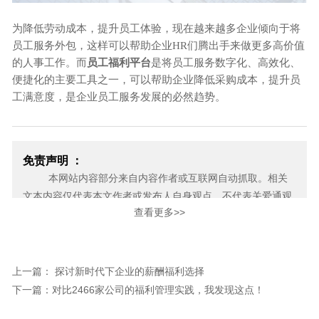
为降低劳动成本，提升员工体验，现在越来越多企业倾向于将
员工服务外包，这样可以帮助企业
HR们腾出手来做更多高价值
的人事工作。而
员工福利平台
是将员工服务数字化、高效化、
便捷化的主要工具之一，可以帮助企业降低采购成本，提升员
工满意度，是企业员工服务发展的必然趋势。
免责声明 ：
本网站内容部分来自内容作者或互联网自动抓取。相关
文本内容仅代表本文作者或发布人自身观点，不代表关爱通观
查看更多>>
点或立场。关爱通力求此信息所述内容及观点的客观公正，但
不保证其内容的准确性、完整性，也不保证未来内容不会发生
变更。 如本网展示内容的作者及编辑认为其作品不宜上网供大
家浏览，或不应无偿使用，请及时用电子邮件或电话通知我
上一篇： 探讨新时代下企业的薪酬福利选择
们，关爱通会及时采取合理措施，避免给双方造成不必要的经
下一篇：对比2466家公司的福利管理实践，我发现这点！
济损失。