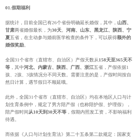
01
.
假期福利
据统计，目前全国已有
26个省份明确延长婚假，其中，
山西、
甘肃
两省婚假最长，为
30天
。
河南、山东、黑龙江、陕西、宁
夏
五
省，在主动参与婚前医学检查的条件下，可以获得
额外的
婚假奖励
。
全国
31个省市（直辖市、自治区）产假天数从
158天至365天不
等
，其中
河北、内蒙古、陕西、广西、浙江
五省，产假依据
1
孩、2孩、3孩情况分不同天数。需要注意的是，产假时间按自
然日计算，遇节假日不顺延哦。
此外，全国
31个省市（直辖市、自治区）均在本地区人口与计
划生育条例中，规定了男方陪产假（也称陪护假、护理假），
陪产假时间
从
10天到30天不等
，假期内照发工资，不影响福利
待遇。
而依据《人口与计划生育法》第二十五条第二款规定：国家支